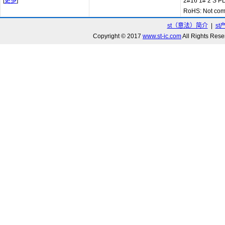
[
更多
]
2#16 1# 2 S 
RoHS: Not com
st（意法）简介
|
st
Copyright © 2017
www.st-ic.com
All Rights R