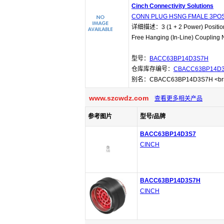
Cinch Connectivity Solutions
CONN PLUG HSNG FMALE 3POS
详细描述：3 (1 + 2 Power) Position 
Free Hanging (In-Line) Coupling N
型号：
BACC63BP14D3S7H
仓库库存编号：
CBACC63BP14D
别名：CBACC63BP14D3S7H <br
www.szcwdz.com
查看更多相关产品
参考图片
型号/品牌
BACC63BP14D3S7
CINCH
BACC63BP14D3S7H
CINCH