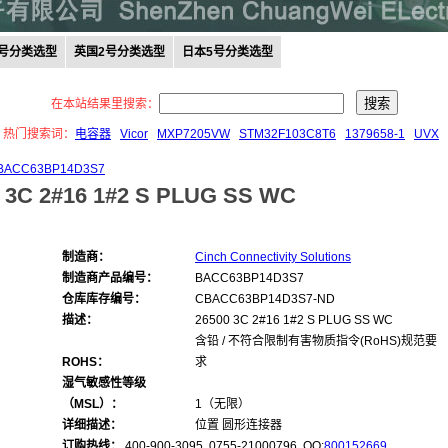
0号分类选型
英国2号分类选型
日本5号分类选型
在本站结果里搜索：
热门搜索词：
电容器
Vicor
MXP7205VW
STM32F103C8T6
1379658-1
UVX
BACC63BP14D3S7
 3C 2#16 1#2 S PLUG SS WC
制造商：
Cinch Connectivity Solutions
制造商产品编号：
BACC63BP14D3S7
仓库库存编号：
CBACC63BP14D3S7-ND
描述：
26500 3C 2#16 1#2 S PLUG SS WC
含铅 / 不符合限制有害物质指令(RoHS)规范要
ROHS：
求
湿气敏感性等级
（MSL）：
1（无限）
详细描述：
位置 圆形连接器
订购热线：
400-900-3095 0755-21000796, QQ:
800152669
,