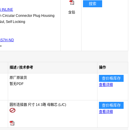
搜索
 INLINE
含铅
Circular Connector Plug Housing
ut, Self Locking
3S7H-ND
>
描述 / 技术参考
操作
原厂原装货
查价格库存
暂无PDF
查看详细
圆形连接器 尺寸 14 3路 母触芯 (L/C)
查价格库存
查看详细