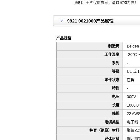
声明：图片仅供参考，请以实物为准！
9921 0021000产品属性
产品规格
制造商
Belden 
工作温度
-20°C ~
系列
-
等级
UL 式 1
零件状态
在售
特性
-
电压
300V
长度
1000.0
线规
22 AW
电缆类型
电子线
护套（绝缘）材料
聚氯乙烯
导体材料
铜，镀