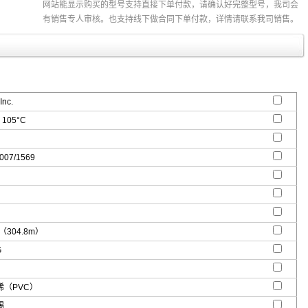
网站能显示购买的型号支持直接下单付款，请确认好完整型号，我司会
有销售专人审核。也支持线下做合同下单付款，详情请联系我司销售。
Inc.
 105°C
007/1569
'（304.8m）
G
（PVC）
锡