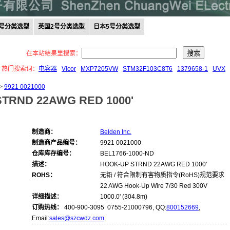
0号分类选型
英国2号分类选型
日本5号分类选型
在本站结果里搜索：
热门搜索词：
电容器
Vicor
MXP7205VW
STM32F103C8T6
1379658-1
UVX
>
9921 0021000
TRND 22AWG RED 1000'
制造商：
Belden Inc.
制造商产品编号：
9921 0021000
仓库库存编号：
BEL1766-1000-ND
描述：
HOOK-UP STRND 22AWG RED 1000'
ROHS：
无铅 / 符合限制有害物质指令(RoHS)规范要求
22 AWG Hook-Up Wire 7/30 Red 300V
详细描述：
1000.0' (304.8m)
订购热线：
400-900-3095 0755-21000796, QQ:
800152669
,
Email:
sales@szcwdz.com