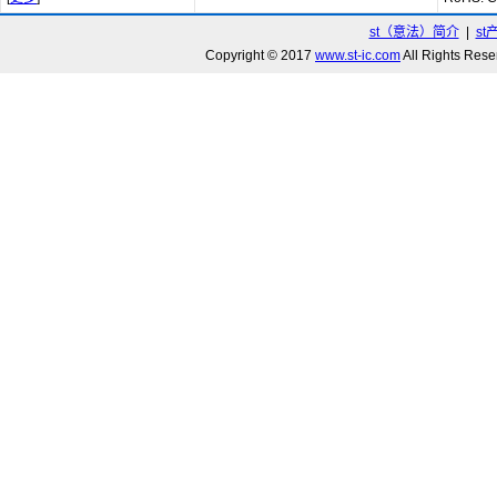
st（意法）简介
|
st
Copyright © 2017
www.st-ic.com
All Rights R