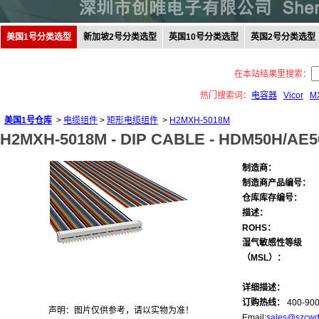
美国1号分类选型
新加坡2号分类选型
英国10号分类选型
英国2号分类选型
在本站结果里搜索：
热门搜索词：
电容器
Vicor
M
美国1号仓库
>
电缆组件
>
矩形电缆组件
>
H2MXH-5018M
H2MXH-5018M -
DIP CABLE - HDM50H/AE5
制造商：
制造商产品编号：
仓库库存编号：
描述：
ROHS：
湿气敏感性等级
（MSL）：
详细描述：
订购热线：
400-900
声明：图片仅供参考，请以实物为准！
Email:
sales@szcwd