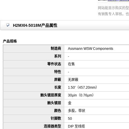
网站能显示购买的型
有销售专人审核。也
H2MXH-5018M产品属性
产品规格
制造商
Assmann WSW Components
系列
-
零件状态
在售
特性
-
屏蔽
无屏蔽
长度
1.50'（457.20mm）
触头镀层厚度
30μin（0.76μm）
触头镀层
金
颜色
多股，带状
针脚数
50
连接器类型
DIP 至线缆