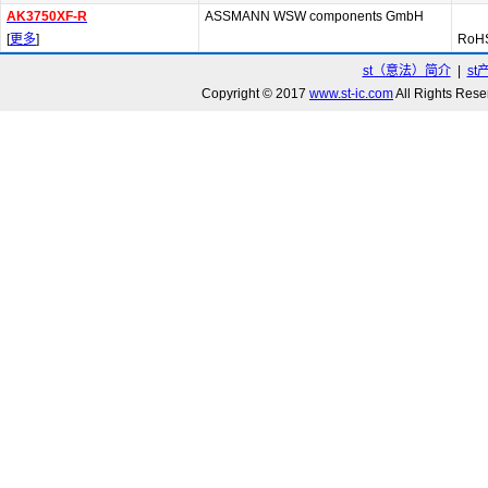
AK3750XF-R
ASSMANN WSW components GmbH
[
更多
]
RoHS
st（意法）简介
|
st
Copyright © 2017
www.st-ic.com
All Rights R