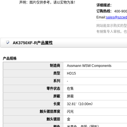
声明：图片仅供参考，请以实物为准！
详细描述：
订购热线：
400-900
Email:
sales@szcwd
网站能显示购买的型
有销售专人审核。也
AK3750XF-R产品属性
产品规格
制造商
Assmann WSW Components
类型
HD15
系列
-
零件状态
在售
屏蔽
屏蔽
长度
32.81'（10.00m）
触头镀层厚度
闪光
触头镀层
金