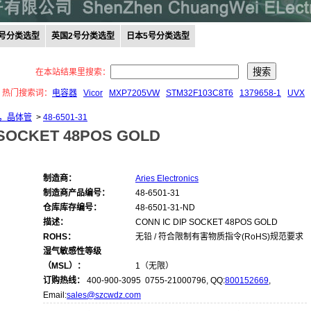
0号分类选型
英国2号分类选型
日本5号分类选型
在本站结果里搜索：
热门搜索词：
电容器
Vicor
MXP7205VW
STM32F103C8T6
1379658-1
UVX
座，晶体管
>
48-6501-31
 SOCKET 48POS GOLD
制造商：
Aries Electronics
制造商产品编号：
48-6501-31
仓库库存编号：
48-6501-31-ND
描述：
CONN IC DIP SOCKET 48POS GOLD
ROHS：
无铅 / 符合限制有害物质指令(RoHS)规范要求
湿气敏感性等级
（MSL）：
1（无限）
订购热线：
400-900-3095 0755-21000796, QQ:
800152669
,
Email:
sales@szcwdz.com