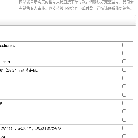
网站能显示购买的型号支持直接下单付款，请确认好完整型号，我司会
有销售专人审核。也支持线下做合同下单付款，详情请联系我司销售。
ectronics
 125°C
.6"（15.24mm）行间距
架
PA46），尼龙 4/6，玻璃纤维增强型
 24）