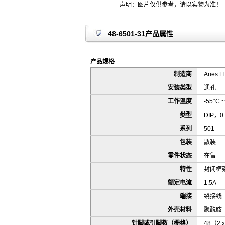
声明：图片仅供参考，请以实物为准！
48-6501-31产品属性
产品规格
制造商
Aries El
安装类型
通孔
工作温度
-55°C ~
类型
DIP，0
系列
501
包装
散装
零件状态
在售
特性
封闭框
额定电流
1.5A
端接
绕接线
外壳材料
聚酰胺（
针脚或引脚数（栅格）
48（2 x