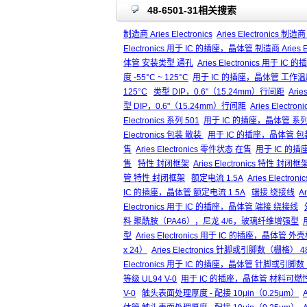
48-6501-31相关搜索
制造商 Aries Electronics
Aries Electronics 制造商 
Electronics 用于 IC 的插座，晶体管 制造商 Aries Ele
体管 安装类型 通孔
Aries Electronics 用于
度 -55°C ~ 125°C
用于 IC 的插座，晶体管 工作温度 -
125°C
类型 DIP，0.6"（15.24mm）行间距
Ari
型 DIP，0.6"（15.24mm）行间距
Aries Elect
Electronics 系列 501
用于 IC 的插座，晶体管 系列 
Electronics 包装 散装
用于 IC 的插座，晶体管 包
售
Aries Electronics 零件状态 在售
用于 IC 的
售
特性 封闭框架
Aries Electronics 特性 封闭框
管 特性 封闭框架
额定电流 1.5A
Aries Electro
IC 的插座，晶体管 额定电流 1.5A
端接 绕接线
A
Electronics 用于 IC 的插座，晶体管 端接 绕接线
料 聚酰胺（PA46），尼龙 4/6，玻璃纤维增强型
型
Aries Electronics 用于 IC 的插座，晶
x 24）
Aries Electronics 针脚或引脚数（栅格） 4
Electronics 用于 IC 的插座，晶体管 针脚或引脚数
等级 UL94 V-0
用于 IC 的插座，晶体管 材料可燃性等
V-0
触头表面处理厚度 - 配接 10μin（0.25μm）