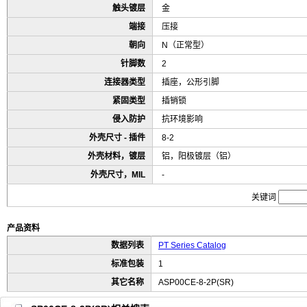
触头镀层
金
端接
压接
朝向
N（正常型）
针脚数
2
连接器类型
插座，公形引脚
紧固类型
插销锁
侵入防护
抗环境影响
外壳尺寸 - 插件
8-2
外壳材料，镀层
铝，阳极镀层（铝）
外壳尺寸，MIL
-
关键词
产品资料
数据列表
PT Series Catalog
标准包装
1
其它名称
ASP00CE-8-2P(SR)