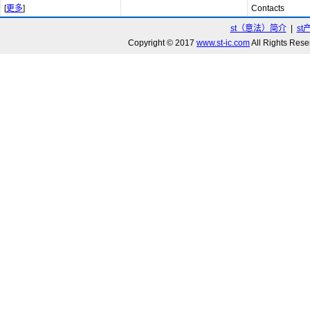
[
更多
]
Contacts
st（意法）简介
|
st
Copyright © 2017
www.st-ic.com
All Rights R