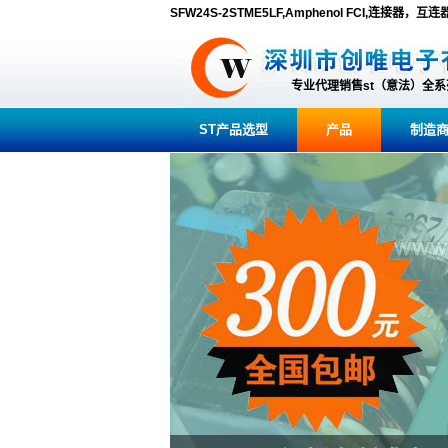
SFW24S-2STME5LF,Amphenol FCI,连接器
专业代理销售st（意法）全
ST产品选型
产品
制造