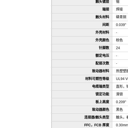
触头镀层
锡
端接
焊接
触头材料
磷青铜
间距
0.039
外壳材料
-
外壳颜色
棕色
针脚数
24
额定电压
-
配接次数
-
致动器材料
热塑塑
材料可燃性等级
UL94 V
电缆端类型
直形，
锁定功能
滑锁
板上高度
0.209
致动器颜色
黑色
连接器/触头类型
触头，垂
FFC，FCB 厚度
0.30m