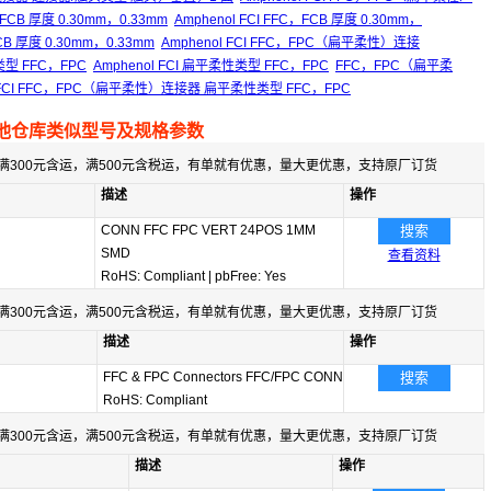
FCB 厚度 0.30mm，0.33mm
Amphenol FCI FFC，FCB 厚度 0.30mm，
 厚度 0.30mm，0.33mm
Amphenol FCI FFC，FPC（扁平柔性）连接
型 FFC，FPC
Amphenol FCI 扁平柔性类型 FFC，FPC
FFC，FPC（扁平柔
l FCI FFC，FPC（扁平柔性）连接器 扁平柔性类型 FFC，FPC
他仓库类似型号及规格参数
满300元含运，满500元含税运，有单就有优惠，量大更优惠，支持原厂订货
描述
操作
CONN FFC FPC VERT 24POS 1MM
搜索
SMD
查看资料
RoHS: Compliant
|
pbFree: Yes
满300元含运，满500元含税运，有单就有优惠，量大更优惠，支持原厂订货
描述
操作
FFC & FPC Connectors FFC/FPC CONN
搜索
RoHS: Compliant
满300元含运，满500元含税运，有单就有优惠，量大更优惠，支持原厂订货
描述
操作