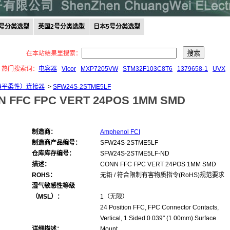
0号分类选型
英国2号分类选型
日本5号分类选型
在本站结果里搜索：
热门搜索词：
电容器
Vicor
MXP7205VW
STM32F103C8T6
1379658-1
UVX
（扁平柔性）连接器
>
SFW24S-2STME5LF
N FFC FPC VERT 24POS 1MM SMD
制造商：
Amphenol FCI
制造商产品编号：
SFW24S-2STME5LF
仓库库存编号：
SFW24S-2STME5LF-ND
描述：
CONN FFC FPC VERT 24POS 1MM SMD
ROHS：
无铅 / 符合限制有害物质指令(RoHS)规范要求
湿气敏感性等级
（MSL）：
1（无限）
24 Position FFC, FPC Connector Contacts,
Vertical, 1 Sided 0.039" (1.00mm) Surface
详细描述：
Mount