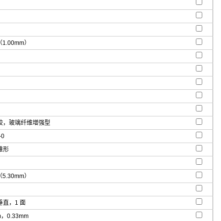
"（1.00mm）
胶，玻璃纤维增强型
-0
锥形
"（5.30mm）
直，1 面
m，0.33mm