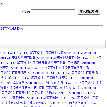
PC
关键词
-2ST(M)xxLF Dwg
enol FCI
FFC，FPC（扁平柔性）连接器 制造商 Amphenol FCI
Amphenol
l FCI
安装类型 表面贴装
Amphenol FCI 安装类型 表面贴装
FFC，FPC（扁
 FCI FFC，FPC（扁平柔性）连接器 安装类型 表面贴装
工作温度 -
Amphenol
作温度 -
Amphenol FCI FFC，FPC（扁平柔性）连接器 工作温度 -
系
扁平柔性）连接器 系列 SFW
Amphenol FCI FFC，FPC（扁平柔性）连接器 系
装 带卷（TR）
FFC，FPC（扁平柔性）连接器 包装 带卷（TR）
Amphenol
R）
零件状态 在售
Amphenol FCI 零件状态 在售
FFC，FPC（扁平柔性）连接
C（扁平柔性）连接器 零件状态 在售
特性 固定焊尾，零插入力（ZIF）
Amphenol
C（扁平柔性）连接器 特性 固定焊尾，零插入力（ZIF）
Amphenol FCI FFC，
（ZIF）
额定电流 -
Amphenol FCI 额定电流 -
FFC，FPC（扁平柔性）连接
平柔性）连接器 额定电流 -
触头镀层厚度 -
Amphenol FCI 触头镀层厚度 -
FFC，