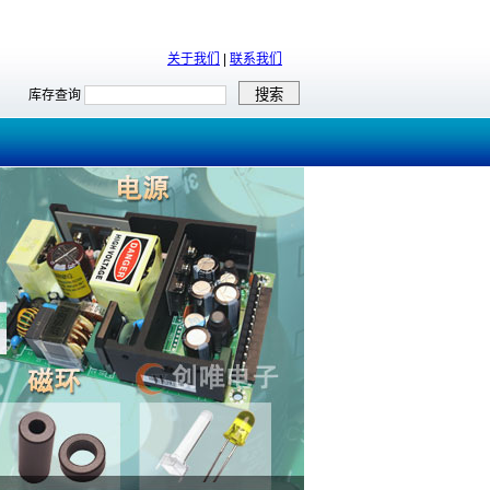
关于我们
|
联系我们
库存查询