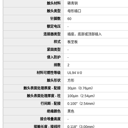
触头材料
磷青铜
触头类型
母形插口
针脚数
60
额定电压
-
连接器类型
插座，底部或顶部插入
样式
板至板
紧固类型
-
侵入防护
-
排数
2
材料可燃性等级
UL94 V-0
触头形状
方形
触头表面处理厚度 - 配接
30μin（0.76μm）
触头表面处理厚度 - 柱
100μin（2.54μm）
行间距 - 配接
0.100"（2.54mm）
绝缘颜色
黑色
接合堆叠高度
-
接触长度 - 接线柱
0.118"（3.00mm）