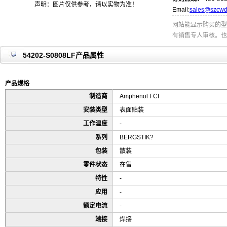
声明：图片仅供参考，请以实物为准！
Email:
sales@szcwd
网站能显示购买的型
有销售专人审核。也
54202-S0808LF产品属性
产品规格
制造商
Amphenol FCI
安装类型
表面贴装
工作温度
-
系列
BERGSTIK?
包装
散装
零件状态
在售
特性
-
应用
-
额定电流
-
端接
焊接