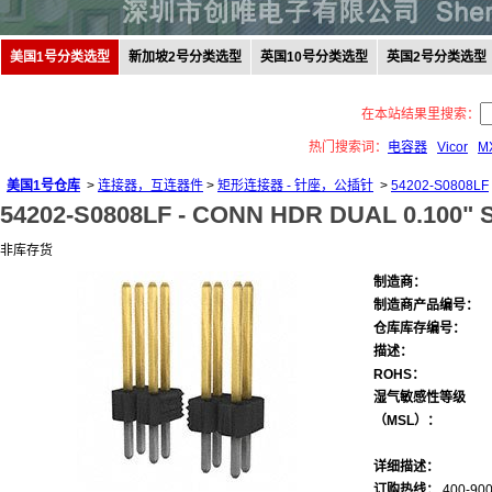
美国1号分类选型
新加坡2号分类选型
英国10号分类选型
英国2号分类选型
在本站结果里搜索：
热门搜索词：
电容器
Vicor
M
美国1号仓库
>
连接器，互连器件
>
矩形连接器 - 针座，公插针
>
54202-S0808LF
54202-S0808LF -
CONN HDR DUAL 0.100" 
非库存货
制造商：
制造商产品编号：
仓库库存编号：
描述：
ROHS：
湿气敏感性等级
（MSL）：
详细描述：
订购热线：
400-900