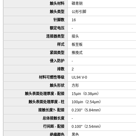
触头材料
磷青铜
触头类型
公形引脚
针脚数
16
额定电压
-
连接器类型
接头
样式
板至板
紧固类型
推挽式
侵入防护
-
排数
2
材料可燃性等级
UL94 V-0
触头形状
方形
触头表面处理厚度 - 配接
15μin（0.38μm）
触头表面处理厚度 - 柱
100μin（2.54μm）
接触长度?- 配接
0.230"（5.84mm）
总体接触长度
-
行间距 - 配接
0.100"（2.54mm）
绝缘颜色
黑色