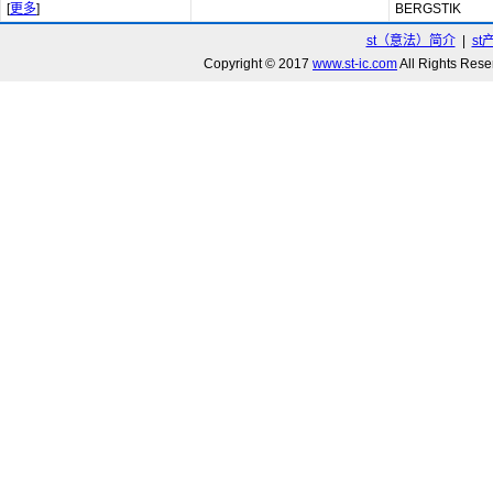
[
更多
]
BERGSTIK
st（意法）简介
|
st
Copyright © 2017
www.st-ic.com
All Rights R