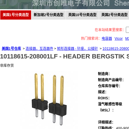
美国1号分类选型
新加坡2号分类选型
英国10号分类选型
英国2号分类选型
在本站结果里搜索：
热门搜索词：
电容器
Vicor
M
美国1号仓库
>
连接器，互连器件
>
矩形连接器 - 针座，公插针
>
10118615-2080
10118615-208001LF -
HEADER BERGSTIK 
非库存货
制造商：
制造商产品编号：
仓库库存编号：
描述：
ROHS：
湿气敏感性等级
（MSL）：
详细描述：
订购热线：
400-900