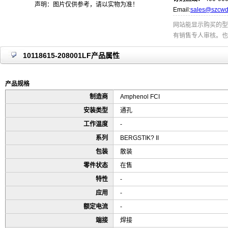
声明：图片仅供参考，请以实物为准！
Email:
sales@szcwd
网站能显示购买的型
有销售专人审核。也
10118615-208001LF产品属性
产品规格
制造商
Amphenol FCI
安装类型
通孔
工作温度
-
系列
BERGSTIK? II
包装
散装
零件状态
在售
特性
-
应用
-
额定电流
-
端接
焊接