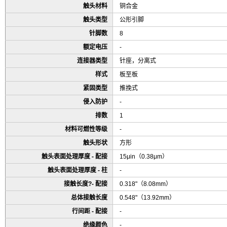
触头材料
铜合金
触头类型
公形引脚
针脚数
8
额定电压
-
连接器类型
针座，分离式
样式
板至板
紧固类型
推挽式
侵入防护
-
排数
1
材料可燃性等级
-
触头形状
方形
触头表面处理厚度 - 配接
15μin（0.38μm）
触头表面处理厚度 - 柱
-
接触长度?- 配接
0.318"（8.08mm）
总体接触长度
0.548"（13.92mm）
行间距 - 配接
-
绝缘颜色
-