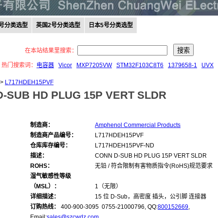
0号分类选型
英国2号分类选型
日本5号分类选型
在本站结果里搜索：
热门搜索词：
电容器
Vicor
MXP7205VW
STM32F103C8T6
1379658-1
UVX
>
L717HDEH15PVF
-SUB HD PLUG 15P VERT SLDR
制造商：
Amphenol Commercial Products
制造商产品编号：
L717HDEH15PVF
仓库库存编号：
L717HDEH15PVF-ND
描述：
CONN D-SUB HD PLUG 15P VERT SLDR
ROHS：
无铅 / 符合限制有害物质指令(RoHS)规范要求
湿气敏感性等级
（MSL）：
1（无限）
详细描述：
15 位 D-Sub，高密度 插头，公引脚 连接器
订购热线：
400-900-3095 0755-21000796, QQ:
800152669
,
Email:
sales@szcwdz.com