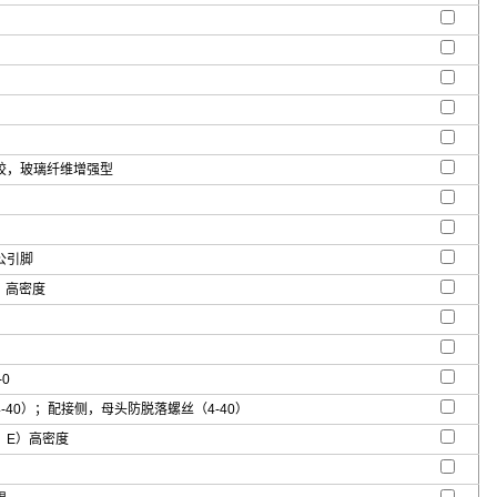
胶，玻璃纤维增强型
公引脚
b，高密度
-0
-40）；配接侧，母头防脱落螺丝（4-40）
，E）高密度