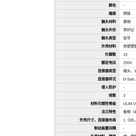
颜色
-
端接
焊接
触头材料
黄铜
触头外形
带印记
触头类型
信号
外壳材料
热塑塑
针脚数
15
额定电压
250V
连接器类型
插头，
连接器样式
D-Su
侵入防护
-
排数
3
材料可燃性等级
UL94 V
法兰特性
板侧（4
外壳尺寸，连接器布局
1（DE
制动装置间隔
-