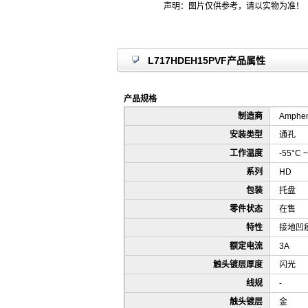
声明：图片仅供参考，请以实物为准！
L717HDEH15PVF产品属性
产品规格
制造商
Ampheno
安装类型
通孔
工作温度
-55°C ~
系列
HD
包装
托盘
零件状态
在售
特性
接地凹
额定电流
3A
触头镀层厚度
闪光
线规
-
触头镀层
金