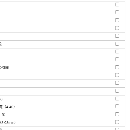
胶
公引脚
-0
壳（4-40）
，B）
"（8.08mm）