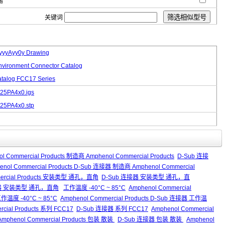
锡
关键词
yyAyy0y Drawing
nvironment Connector Catalog
talog FCC17 Series
25PA4x0.igs
25PA4x0.stp
l Commercial Products 制造商 Amphenol Commercial Products
D-Sub 连接
enol Commercial Products D-Sub 连接器 制造商 Amphenol Commercial
mercial Products 安装类型 通孔，直角
D-Sub 连接器 安装类型 通孔，直
b 连接器 安装类型 通孔，直角
工作温度 -40°C ~ 85°C
Amphenol Commercial
作温度 -40°C ~ 85°C
Amphenol Commercial Products D-Sub 连接器 工作温
rcial Products 系列 FCC17
D-Sub 连接器 系列 FCC17
Amphenol Commercial
Amphenol Commercial Products 包装 散装
D-Sub 连接器 包装 散装
Amphenol