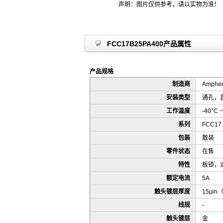
声明：图片仅供参考，请以实物为准！
FCC17B25PA400产品属性
产品规格
制造商
Ampheno
安装类型
通孔，
工作温度
-40°C ~
系列
FCC17
包装
散装
零件状态
在售
特性
板锁，
额定电流
5A
触头镀层厚度
15μin
线规
-
触头镀层
金