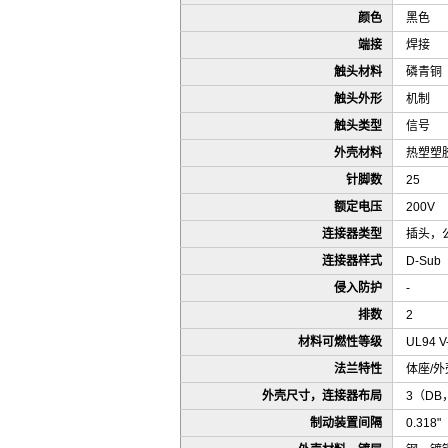
颜色
黑色
端接
焊接
触头材料
磷青铜
触头外形
机制
触头类型
信号
外壳材料
热塑塑
针脚数
25
额定电压
200V
连接器类型
插头，
连接器样式
D-Sub
侵入防护
-
排数
2
材料可燃性等级
UL94 V
法兰特性
体座/外
外壳尺寸，连接器布局
3（DB
制动装置间隔
0.318