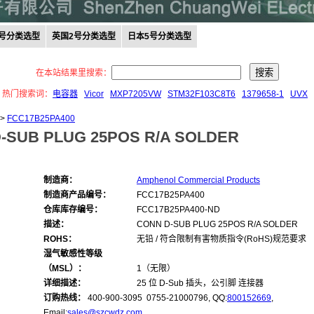
0号分类选型
英国2号分类选型
日本5号分类选型
在本站结果里搜索：
热门搜索词：
电容器
Vicor
MXP7205VW
STM32F103C8T6
1379658-1
UVX
>
FCC17B25PA400
-SUB PLUG 25POS R/A SOLDER
制造商：
Amphenol Commercial Products
制造商产品编号：
FCC17B25PA400
仓库库存编号：
FCC17B25PA400-ND
描述：
CONN D-SUB PLUG 25POS R/A SOLDER
ROHS：
无铅 / 符合限制有害物质指令(RoHS)规范要求
湿气敏感性等级
（MSL）：
1（无限）
详细描述：
25 位 D-Sub 插头，公引脚 连接器
订购热线：
400-900-3095 0755-21000796, QQ:
800152669
,
Email:
sales@szcwdz.com