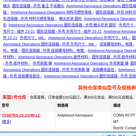
触头
圆形连接器 - 外壳 备注 不含触头
Amphenol Aerospace Operations 圆
级 -
Amphenol Aerospace Operations 材料可燃性等级 -
圆形连接器 - 外壳 材料可
形连接器 - 外壳 材料可燃性等级 -
触头形状 圆形
Amphenol Aerospace Opera
形
Amphenol Aerospace Operations 圆形连接器 - 外壳 触头形状 圆形
外壳尺寸 - 
壳尺寸 - 插件 23-21
圆形连接器 - 外壳 外壳尺寸 - 插件 23-21
Amphenol Aeros
件 23-21
外壳尺寸，MIL -
Amphenol Aerospace Operations 外壳尺寸，MIL -
圆
Aerospace Operations 圆形连接器 - 外壳 外壳尺寸，MIL -
连接螺母材料，电镀 -
料，电镀 -
圆形连接器 - 外壳 连接螺母材料，电镀 -
Amphenol Aerospace O
件材料 -
Amphenol Aerospace Operations 嵌件材料 -
圆形连接器 - 外壳 嵌件材料 
- 外壳 嵌件材料 -
外壳表面 镍
Amphenol Aerospace Operations 外壳表面 镍
圆形
Aerospace Operations 圆形连接器 - 外壳 外壳表面 镍
连接螺母直径 -
Amphenol
器 - 外壳 连接螺母直径 -
Amphenol Aerospace Operations 圆形连接器 - 外壳 
其他仓库类似型号及规格参
美国1号仓库
仓库直销，订单金额100元起订，满300元含运，满500元含税
型号
制造商
描述
TVS07RS-23-21HN-LC
Amphenol Aerospace
CONN RCPT 
[
更多
]
MT
RoHS: Compl