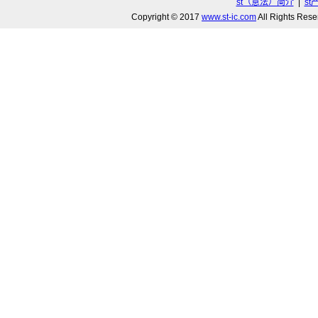
st（意法）简介
|
st
Copyright © 2017
www.st-ic.com
All Rights R