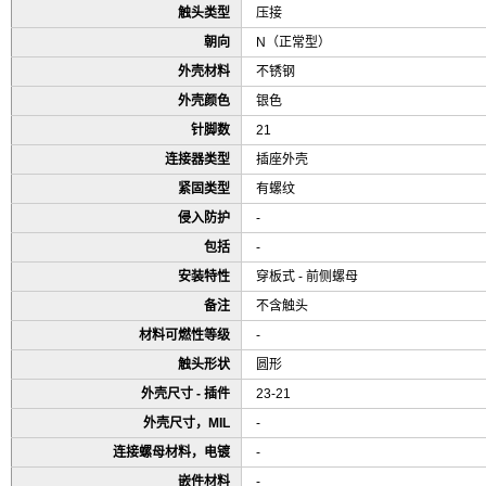
触头类型
压接
朝向
N（正常型）
外壳材料
不锈钢
外壳颜色
银色
针脚数
21
连接器类型
插座外壳
紧固类型
有螺纹
侵入防护
-
包括
-
安装特性
穿板式 - 前侧螺母
备注
不含触头
材料可燃性等级
-
触头形状
圆形
外壳尺寸 - 插件
23-21
外壳尺寸，MIL
-
连接螺母材料，电镀
-
嵌件材料
-