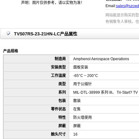
声明：图片仅供参考，请以实物为准！
Email:
sales@szcwd
网站能显示购买的型
有销售专人审核。也
TVS07RS-23-21HN-LC产品属性
产品规格
制造商
Amphenol Aerospace Operations
安装类型
面板安装
工作温度
-65°C ~ 200°C
类型
用于公插针
系列
MIL-DTL-38999 系列 III， Tri-Start? TV
包装
散装
零件状态
在售
特性
防火墙使用
屏蔽
屏蔽
触头尺寸
16