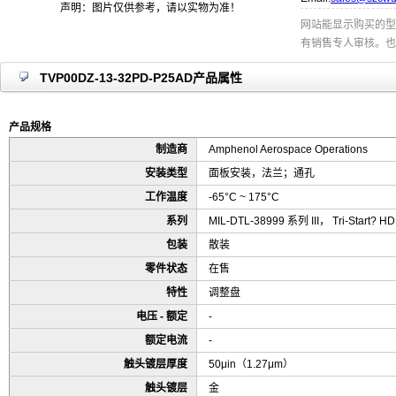
声明：图片仅供参考，请以实物为准！
网站能显示购买的型
有销售专人审核。也
TVP00DZ-13-32PD-P25AD产品属性
产品规格
制造商
Amphenol Aerospace Operations
安装类型
面板安装，法兰；通孔
工作温度
-65°C ~ 175°C
系列
MIL-DTL-38999 系列 III， Tri-Start? HD
包装
散装
零件状态
在售
特性
调整盘
电压 - 额定
-
额定电流
-
触头镀层厚度
50μin（1.27μm）
触头镀层
金