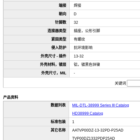
端接
焊接
朝向
D
针脚数
32
连接器类型
插座，公形引脚
紧固类型
有螺纹
侵入防护
抗环境影响
外壳尺寸 - 插件
13-32
外壳材料，镀层
铝，镀黑色锌镍
外壳尺寸，MIL
-
关键词
产品资料
数据列表
MIL-DTL-38999 Series III Catalog
HD38999 Catalog
标准包装
1
其它名称
AATVP00DZ-13-32PD-P25AD
TVP00DZ1332PDP25AD