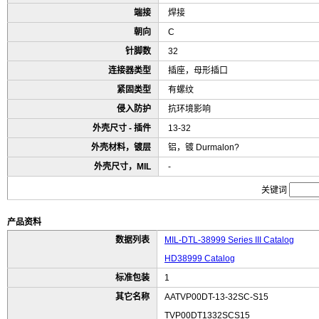
端接
焊接
朝向
C
针脚数
32
连接器类型
插座，母形插口
紧固类型
有螺纹
侵入防护
抗环境影响
外壳尺寸 - 插件
13-32
外壳材料，镀层
铝，镀 Durmalon?
外壳尺寸，MIL
-
关键词
产品资料
数据列表
MIL-DTL-38999 Series III Catalog
HD38999 Catalog
标准包装
1
其它名称
AATVP00DT-13-32SC-S15
TVP00DT1332SCS15