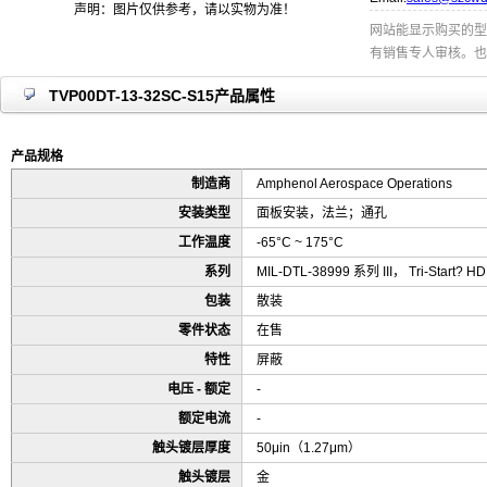
声明：图片仅供参考，请以实物为准！
网站能显示购买的型
有销售专人审核。也
TVP00DT-13-32SC-S15产品属性
产品规格
制造商
Amphenol Aerospace Operations
安装类型
面板安装，法兰；通孔
工作温度
-65°C ~ 175°C
系列
MIL-DTL-38999 系列 III， Tri-Start? HD
包装
散装
零件状态
在售
特性
屏蔽
电压 - 额定
-
额定电流
-
触头镀层厚度
50μin（1.27μm）
触头镀层
金