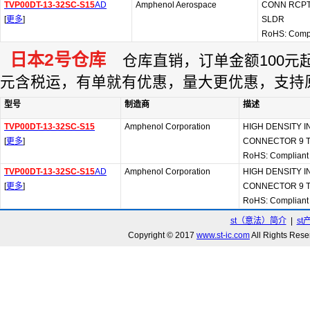
TVP00DT-13-32SC-S15
AD
Amphenol Aerospace
CONN RCPT
[
更多
]
SLDR
RoHS: Comp
日本2号仓库
仓库直销，订单金额100元起订
元含税运，有单就有优惠，量大更优惠，支持
型号
制造商
描述
TVP00DT-13-32SC-S15
Amphenol Corporation
HIGH DENSITY 
[
更多
]
CONNECTOR 9 T
RoHS: Compliant
TVP00DT-13-32SC-S15
AD
Amphenol Corporation
HIGH DENSITY 
[
更多
]
CONNECTOR 9 T
RoHS: Compliant
st（意法）简介
|
st
Copyright © 2017
www.st-ic.com
All Rights R