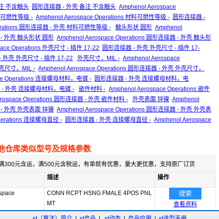
s 备注 不含触头
圆形连接器 - 外壳 备注 不含触头
Amphenol Aerospace
可燃性等级 -
Amphenol Aerospace Operations 材料可燃性等级 -
圆形连接器 -
Operations 圆形连接器 - 外壳 材料可燃性等级 -
触头形状 圆形
Amphenol
- 外壳 触头形状 圆形
Amphenol Aerospace Operations 圆形连接器 - 外壳 触头形
pace Operations 外壳尺寸 - 插件 17-22
圆形连接器 - 外壳 外壳尺寸 - 插件 17-
器 - 外壳 外壳尺寸 - 插件 17-22
外壳尺寸，MIL -
Amphenol Aerospace
壳尺寸，MIL -
Amphenol Aerospace Operations 圆形连接器 - 外壳 外壳尺寸，
ace Operations 连接螺母材料，电镀 -
圆形连接器 - 外壳 连接螺母材料，电
形连接器 - 外壳 连接螺母材料，电镀 -
嵌件材料 -
Amphenol Aerospace Operations 嵌件
erospace Operations 圆形连接器 - 外壳 嵌件材料 -
外壳表面 锌镍
Amphenol
- 外壳 外壳表面 锌镍
Amphenol Aerospace Operations 圆形连接器 - 外壳 外壳表
Operations 连接螺母直径 -
圆形连接器 - 外壳 连接螺母直径 -
Amphenol Aerospace
他仓库类似型号及规格参数
满300元含运，满500元含税运，有单就有优惠，量大更优惠，支持原厂订货
描述
操作
space
CONN RCPT HSNG FMALE 4POS PNL
搜索
MT
查看资料
st（意法）简介
|
st产品
|
st动态
|
产品应用
|
st选型手册