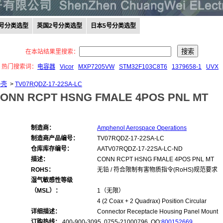
0号分类选型
英国2号分类选型
日本5号分类选型
在本站结果里搜索：
热门搜索词：
电容器
Vicor
MXP7205VW
STM32F103C8T6
1379658-1
UVX
外壳
>
TV07RQDZ-17-22SA-LC
ONN RCPT HSNG FMALE 4POS PNL MT
制造商：
Amphenol Aerospace Operations
制造商产品编号：
TV07RQDZ-17-22SA-LC
仓库库存编号：
AATV07RQDZ-17-22SA-LC-ND
描述：
CONN RCPT HSNG FMALE 4POS PNL MT
ROHS：
无铅 / 符合限制有害物质指令(RoHS)规范要求
湿气敏感性等级
（MSL）：
1（无限）
4 (2 Coax + 2 Quadrax) Position Circular
详细描述：
Connector Receptacle Housing Panel Mount
订购热线：
400-900-3095 0755-21000796, QQ:
800152669
,