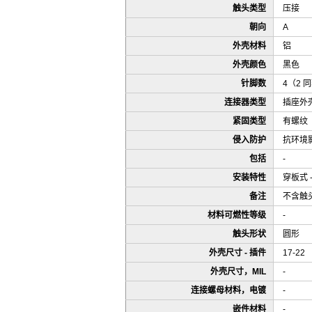
触头类型
压接
朝向
A
外壳材料
铝
外壳颜色
黑色
针脚数
4（2 同轴
连接器类型
插座外
紧固类型
有螺纹
侵入防护
抗环境
包括
-
安装特性
穿板式 
备注
不含触
材料可燃性等级
-
触头形状
圆形
外壳尺寸 - 插件
17-22
外壳尺寸，MIL
-
连接螺母材料，电镀
-
嵌件材料
-