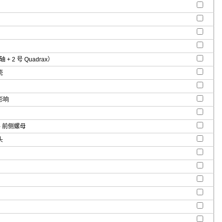
 + 2 号 Quadrax）
壳
影响
- 前侧螺母
头