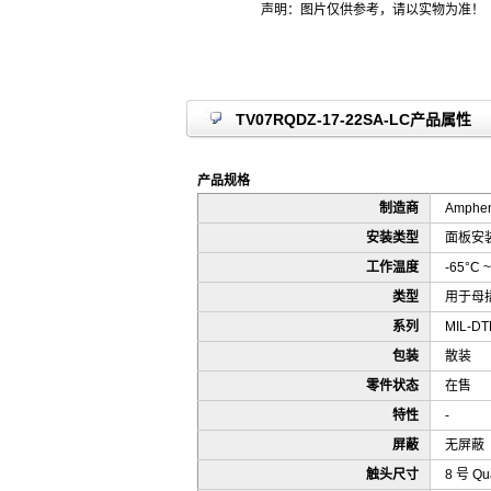
声明：图片仅供参考，请以实物为准！
TV07RQDZ-17-22SA-LC产品属性
产品规格
制造商
Ampheno
安装类型
面板安
工作温度
-65°C ~
类型
用于母
系列
MIL-DTL
包装
散装
零件状态
在售
特性
-
屏蔽
无屏蔽
触头尺寸
8 号 Q