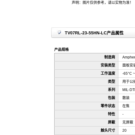
声明：图片仅供参考，请以实物为准！
TV07RL-23-55HN-LC产品属性
产品规格
制造商
Ampheno
安装类型
面板安
工作温度
-65°C ~
类型
用于公
系列
MIL-DTL
包装
散装
零件状态
在售
特性
-
屏蔽
无屏蔽
触头尺寸
20