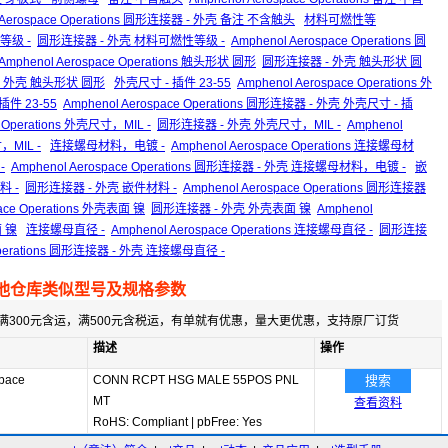
 Aerospace Operations 圆形连接器 - 外壳 备注 不含触头
材料可燃性等
性等级 -
圆形连接器 - 外壳 材料可燃性等级 -
Amphenol Aerospace Operations 圆
Amphenol Aerospace Operations 触头形状 圆形
圆形连接器 - 外壳 触头形状 圆
接器 - 外壳 触头形状 圆形
外壳尺寸 - 插件 23-55
Amphenol Aerospace Operations 外
件 23-55
Amphenol Aerospace Operations 圆形连接器 - 外壳 外壳尺寸 - 插
e Operations 外壳尺寸，MIL -
圆形连接器 - 外壳 外壳尺寸，MIL -
Amphenol
，MIL -
连接螺母材料，电镀 -
Amphenol Aerospace Operations 连接螺母材
-
Amphenol Aerospace Operations 圆形连接器 - 外壳 连接螺母材料，电镀 -
嵌
料 -
圆形连接器 - 外壳 嵌件材料 -
Amphenol Aerospace Operations 圆形连接器
pace Operations 外壳表面 镍
圆形连接器 - 外壳 外壳表面 镍
Amphenol
面 镍
连接螺母直径 -
Amphenol Aerospace Operations 连接螺母直径 -
圆形连接
 Operations 圆形连接器 - 外壳 连接螺母直径 -
他仓库类似型号及规格参数
满300元含运，满500元含税运，有单就有优惠，量大更优惠，支持原厂订货
描述
操作
pace
CONN RCPT HSG MALE 55POS PNL
搜索
MT
查看资料
RoHS: Compliant
|
pbFree: Yes