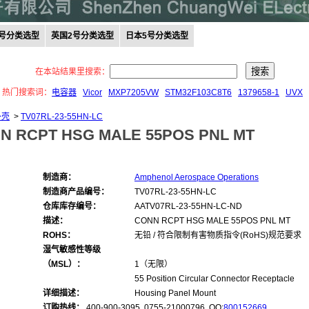
0号分类选型
英国2号分类选型
日本5号分类选型
在本站结果里搜索：
热门搜索词：
电容器
Vicor
MXP7205VW
STM32F103C8T6
1379658-1
UVX
外壳
>
TV07RL-23-55HN-LC
N RCPT HSG MALE 55POS PNL MT
制造商：
Amphenol Aerospace Operations
制造商产品编号：
TV07RL-23-55HN-LC
仓库库存编号：
AATV07RL-23-55HN-LC-ND
描述：
CONN RCPT HSG MALE 55POS PNL MT
ROHS：
无铅 / 符合限制有害物质指令(RoHS)规范要求
湿气敏感性等级
（MSL）：
1（无限）
55 Position Circular Connector Receptacle
详细描述：
Housing Panel Mount
订购热线：
400-900-3095 0755-21000796, QQ:
800152669
,