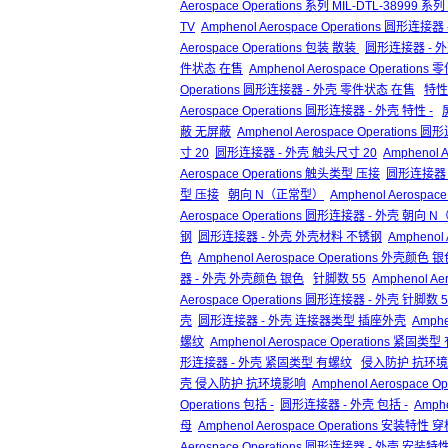
Aerospace Operations 系列 MIL-DTL-38999 系列 II
TV
Amphenol Aerospace Operations 圆形连接器 -
Aerospace Operations 包装 散装
圆形连接器 - 
件状态 在售
Amphenol Aerospace Operation
Operations 圆形连接器 - 外壳 零件状态 在售
特性 
Aerospace Operations 圆形连接器 - 外壳 特性 -
蔽 无屏蔽
Amphenol Aerospace Operation
寸 20
圆形连接器 - 外壳 触头尺寸 20
Amphenol 
Aerospace Operations 触头类型 压接
圆形连接器 
型 压接
朝向 N（正常型）
Amphenol Aerospa
Aerospace Operations 圆形连接器 - 外壳 朝向
钢
圆形连接器 - 外壳 外壳材料 不锈钢
Amphenol
色
Amphenol Aerospace Operations 外壳颜色 
器 - 外壳 外壳颜色 银色
针脚数 55
Amphenol Ae
Aerospace Operations 圆形连接器 - 外壳 针脚数 5
壳
圆形连接器 - 外壳 连接器类型 插座外壳
Amph
螺纹
Amphenol Aerospace Operations 紧固类
形连接器 - 外壳 紧固类型 有螺纹
侵入防护 抗环
壳 侵入防护 抗环境影响
Amphenol Aerospac
Operations 包括 -
圆形连接器 - 外壳 包括 -
Amph
母
Amphenol Aerospace Operations 安装特性
Aerospace Operations 圆形连接器 - 外壳 安装