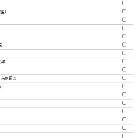
常型）
壳
影响
- 前侧螺母
头