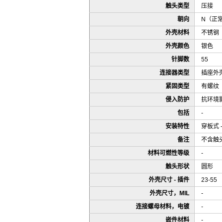
触头类型
压接
朝向
N（正
外壳材料
不锈钢
外壳颜色
银色
针脚数
55
连接器类型
插座外
紧固类型
有螺纹
侵入防护
抗环境
包括
-
安装特性
穿板式 
备注
不含触
材料可燃性等级
-
触头形状
圆形
外壳尺寸 - 插件
23-55
外壳尺寸，MIL
-
连接螺母材料，电镀
-
嵌件材料
-