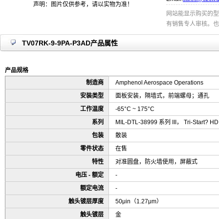
声明：图片仅供参考，请以实物为准！
网站能显示购买的型
有销售专人审核。也
TV07RK-9-9PA-P3AD产品属性
产品规格
制造商
Amphenol Aerospace Operations
安装类型
面板安装，隔墙式，前端螺母；通孔
工作温度
-65°C ~ 175°C
系列
MIL-DTL-38999 系列 III， Tri-Start? HD
包装
散装
零件状态
在售
特性
对准圆盘，防火墙使用，屏蔽式
电压 - 额定
-
额定电流
-
触头镀层厚度
50μin（1.27μm）
触头镀层
金