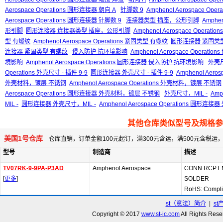
Aerospace Operations 圆形连接器 朝向 A
针脚数 9
Amphenol Aerospace Oper
Aerospace Operations 圆形连接器 针脚数 9
连接器类型 插座，公形引脚
Amphe
形引脚
圆形连接器 连接器类型 插座，公形引脚
Amphenol Aerospace Ope
型 有螺纹
Amphenol Aerospace Operations 紧固类型 有螺纹
圆形连接器 紧固类
连接器 紧固类型 有螺纹
侵入防护 抗环境影响
Amphenol Aerospace Operat
境影响
Amphenol Aerospace Operations 圆形连接器 侵入防护 抗环境影响
外壳尺
Operations 外壳尺寸 - 插件 9-9
圆形连接器 外壳尺寸 - 插件 9-9
Amphenol Aero
外壳材料，镀层 不锈钢
Amphenol Aerospace Operations 外壳材料，镀层 不锈钢
Aerospace Operations 圆形连接器 外壳材料，镀层 不锈钢
外壳尺寸，MIL -
Amp
MIL -
圆形连接器 外壳尺寸，MIL -
Amphenol Aerospace Operations 圆形连接
其他仓库类似型号及规格参
美国1号仓库
仓库直销，订单金额100元起订，满300元含运，满500元含税
型号
制造商
描述
TV07RK-9-9PA-P3AD
Amphenol Aerospace
CONN RCPT 
[
更多
]
SOLDER
RoHS: Compl
st（意法）简介
|
st
Copyright © 2017
www.st-ic.com
All Rights R