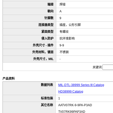
端接
焊接
朝向
A
针脚数
9
连接器类型
插座，公形引脚
紧固类型
有螺纹
侵入防护
抗环境影响
外壳尺寸 - 插件
9-9
外壳材料，镀层
不锈钢
外壳尺寸，MIL
-
关键词
产品资料
数据列表
MIL-DTL-38999 Series III Catalog
HD38999 Catalog
标准包装
1
其它名称
AATV07RK-9-9PA-P3AD
TV07RK99PAP3AD