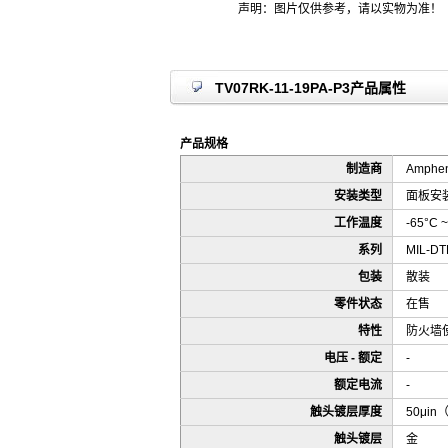
声明：图片仅供参考，请以实物为准！
TV07RK-11-19PA-P3产品属性
产品规格
制造商
Ampheno
安装类型
面板安
工作温度
-65°C ~
系列
MIL-DTL
包装
散装
零件状态
在售
特性
防火墙
电压 - 额定
-
额定电流
-
触头镀层厚度
50μin
触头镀层
金