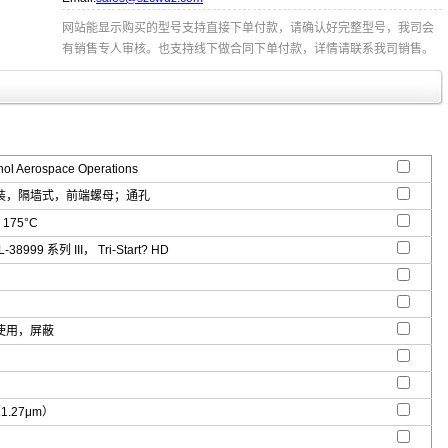
网站能显示购买的型号支持直接下单付款，请确认好完整型号，我司会
有销售专人审核。也支持线下做合同下单付款，详情请联系我司销售。
l Aerospace Operations
装，隔墙式，前端螺母；通孔
 175°C
-38999 系列 III， Tri-Start? HD
使用，屏蔽
（1.27μm）