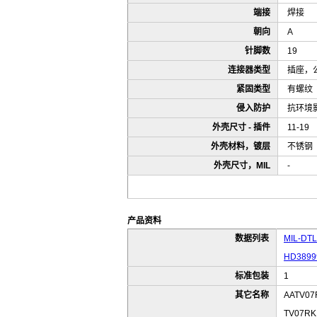
端接
焊接
朝向
A
针脚数
19
连接器类型
插座，
紧固类型
有螺纹
侵入防护
抗环境
外壳尺寸 - 插件
11-19
外壳材料，镀层
不锈钢
外壳尺寸，MIL
-
产品资料
数据列表
MIL-DTL-
HD38999
标准包装
1
其它名称
AATV07
TV07RK