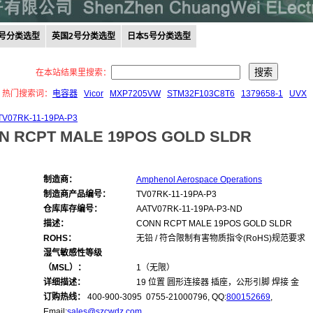
0号分类选型
英国2号分类选型
日本5号分类选型
在本站结果里搜索：
热门搜索词：
电容器
Vicor
MXP7205VW
STM32F103C8T6
1379658-1
UVX
TV07RK-11-19PA-P3
N RCPT MALE 19POS GOLD SLDR
制造商：
Amphenol Aerospace Operations
制造商产品编号：
TV07RK-11-19PA-P3
仓库库存编号：
AATV07RK-11-19PA-P3-ND
描述：
CONN RCPT MALE 19POS GOLD SLDR
ROHS：
无铅 / 符合限制有害物质指令(RoHS)规范要求
湿气敏感性等级
（MSL）：
1（无限）
详细描述：
19 位置 圆形连接器 插座，公形引脚 焊接 金
订购热线：
400-900-3095 0755-21000796, QQ:
800152669
,
Email:
sales@szcwdz.com