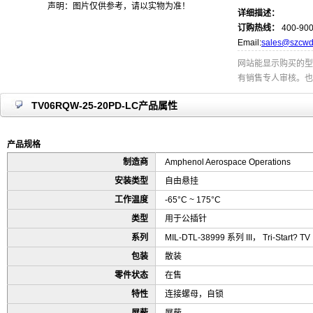
声明：图片仅供参考，请以实物为准！
详细描述：
订购热线：
400-900
Email:
sales@szcwd
网站能显示购买的型
有销售专人审核。也
TV06RQW-25-20PD-LC产品属性
产品规格
制造商
Amphenol Aerospace Operations
安装类型
自由悬挂
工作温度
-65°C ~ 175°C
类型
用于公插针
系列
MIL-DTL-38999 系列 III， Tri-Start? TV
包装
散装
零件状态
在售
特性
连接螺母，自锁