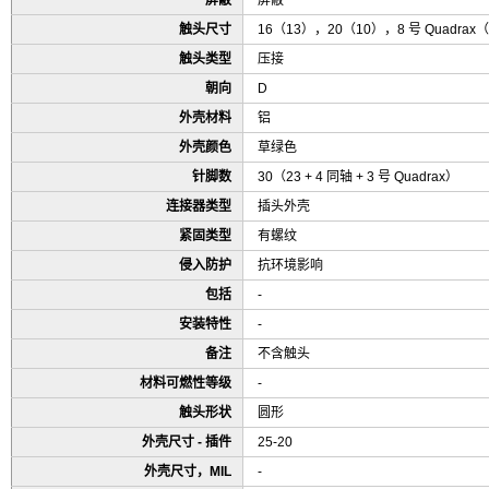
屏蔽
屏蔽
触头尺寸
16（13），20（10），8 号 Quadrax
触头类型
压接
朝向
D
外壳材料
铝
外壳颜色
草绿色
针脚数
30（23 + 4 同轴 + 3 号 Quadrax）
连接器类型
插头外壳
紧固类型
有螺纹
侵入防护
抗环境影响
包括
-
安装特性
-
备注
不含触头
材料可燃性等级
-
触头形状
圆形
外壳尺寸 - 插件
25-20
外壳尺寸，MIL
-