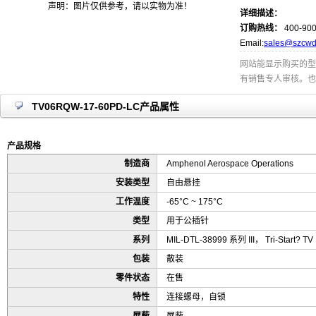
声明：图片仅供参考，请以实物为准！
详细描述：
订购热线：
400-900
Email:
sales@szcwd
网站能显示购买的型
有销售专人审核。也
TV06RQW-17-60PD-LC产品属性
产品规格
制造商
Amphenol Aerospace Operations
安装类型
自由悬挂
工作温度
-65°C ~ 175°C
类型
用于公插针
系列
MIL-DTL-38999 系列 III， Tri-Start? TV
包装
散装
零件状态
在售
特性
连接螺母，自锁