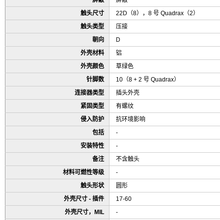
屏蔽
屏蔽
触头尺寸
22D（8），8 号 Quadrax（2）
触头类型
压接
朝向
D
外壳材料
铝
外壳颜色
草绿色
针脚数
10（8 + 2 号 Quadrax）
连接器类型
插头外壳
紧固类型
有螺纹
侵入防护
抗环境影响
包括
-
安装特性
-
备注
不含触头
材料可燃性等级
-
触头形状
圆形
外壳尺寸 - 插件
17-60
外壳尺寸，MIL
-