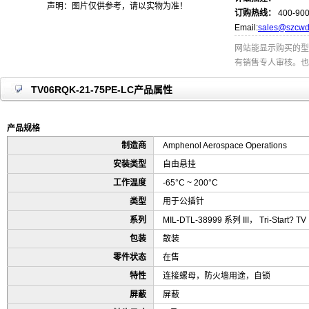
声明：图片仅供参考，请以实物为准！
订购热线：
400-900
Email:
sales@szcwd
网站能显示购买的型
有销售专人审核。也
TV06RQK-21-75PE-LC产品属性
产品规格
制造商
Amphenol Aerospace Operations
安装类型
自由悬挂
工作温度
-65°C ~ 200°C
类型
用于公插针
系列
MIL-DTL-38999 系列 III， Tri-Start? TV
包装
散装
零件状态
在售
特性
连接螺母，防火墙用途，自锁
屏蔽
屏蔽