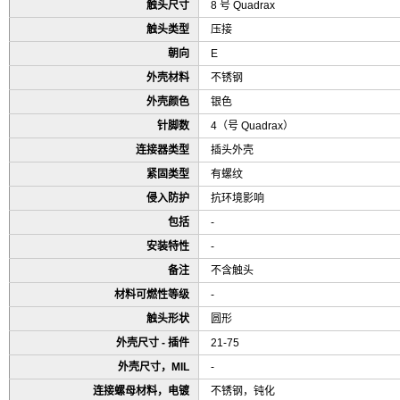
触头尺寸
8 号 Quadrax
触头类型
压接
朝向
E
外壳材料
不锈钢
外壳颜色
银色
针脚数
4（号 Quadrax）
连接器类型
插头外壳
紧固类型
有螺纹
侵入防护
抗环境影响
包括
-
安装特性
-
备注
不含触头
材料可燃性等级
-
触头形状
圆形
外壳尺寸 - 插件
21-75
外壳尺寸，MIL
-
连接螺母材料，电镀
不锈钢，钝化