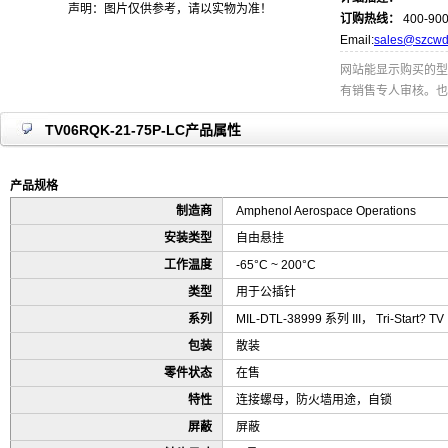
声明：图片仅供参考，请以实物为准！
订购热线：
400-900
Email:
sales@szcwd
网站能显示购买的型
有销售专人审核。也
TV06RQK-21-75P-LC产品属性
产品规格
制造商
Amphenol Aerospace Operations
安装类型
自由悬挂
工作温度
-65°C ~ 200°C
类型
用于公插针
系列
MIL-DTL-38999 系列 III， Tri-Start? TV
包装
散装
零件状态
在售
特性
连接螺母，防火墙用途，自锁
屏蔽
屏蔽