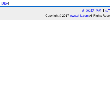
[
更多
]
st（意法）简介
|
st
Copyright © 2017
www.st-ic.com
All Rights R