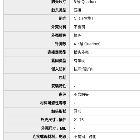
触头尺寸
8 号 Quadrax
触头类型
压接
朝向
N（正常型）
外壳材料
不锈钢
外壳颜色
银色
针脚数
4（号 Quadrax）
连接器类型
插头外壳
紧固类型
有螺纹
侵入防护
抗环境影响
包括
-
安装特性
-
备注
不含触头
材料可燃性等级
-
触头形状
圆形
外壳尺寸 - 插件
21-75
外壳尺寸，MIL
-
连接螺母材料，电镀
不锈钢，钝化