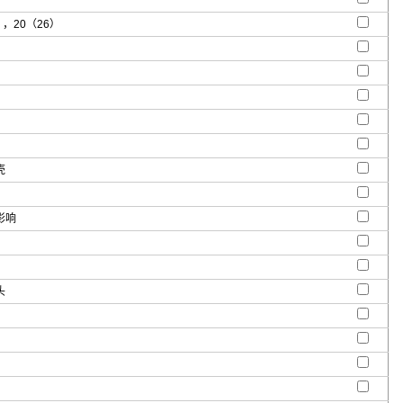
），20（26）
壳
影响
头