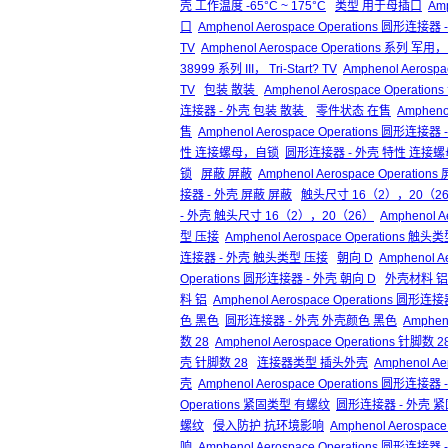
壳 工作温度 -65°C ~ 175°C
类型 用于母插口
Am
口
Amphenol Aerospace Operations 圆形连
TV
Amphenol Aerospace Operations 系列 军用， M
38999 系列 III， Tri-Start? TV
Amphenol Aerosp
TV
包装 散装
Amphenol Aerospace Operatio
连接器 - 外壳 包装 散装
零件状态 在售
Ampheno
售
Amphenol Aerospace Operations 圆形连
性 连接螺母，自锁
圆形连接器 - 外壳 特性 连接
锁
屏蔽 屏蔽
Amphenol Aerospace Operation
接器 - 外壳 屏蔽 屏蔽
触头尺寸 16（2），20（2
- 外壳 触头尺寸 16（2），20（26）
Amphenol
型 压接
Amphenol Aerospace Operations 触
连接器 - 外壳 触头类型 压接
朝向 D
Amphenol A
Operations 圆形连接器 - 外壳 朝向 D
外壳材料 铝
料 铝
Amphenol Aerospace Operations 圆形
色 黑色
圆形连接器 - 外壳 外壳颜色 黑色
Amphen
数 28
Amphenol Aerospace Operations 针脚数 2
壳 针脚数 28
连接器类型 插头外壳
Amphenol A
壳
Amphenol Aerospace Operations 圆形
Operations 紧固类型 有螺纹
圆形连接器 - 外壳 
螺纹
侵入防护 抗环境影响
Amphenol Aerospa
响
Amphenol Aerospace Operations 圆形