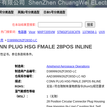
0号分类选型
英国2号分类选型
日本5号分类选型
在本站结果里搜索：
热门搜索词：
电容器
Vicor
MXP7205VW
STM32F103C8T6
1379658-1
UVX
外壳
>
D38999/26ZF28SD-LC
NN PLUG HSG FMALE 28POS INLINE
合性证书。参见条款和条件。
制造商：
Amphenol Aerospace Operations
制造商产品编号：
D38999/26ZF28SD-LC
仓库库存编号：
AAD38999/26ZF28SD-LC-ND
描述：
CONN PLUG HSG FMALE 28POS INLINE
ROHS：
无铅 / 符合限制有害物质指令(RoHS)规范要求
湿气敏感性等级
（MSL）：
1（无限）
28 Position Circular Connector Plug Housing
Free Hanging (In-Line) Coupling Nut, Self