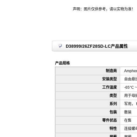
声明：图片仅供参考，请以实物为准！
D38999/26ZF28SD-LC产品属性
产品规格
制造商
Ampheno
安装类型
自由悬
工作温度
-65°C ~
类型
用于母
系列
军用， MIL
包装
散装
零件状态
在售
特性
连接螺