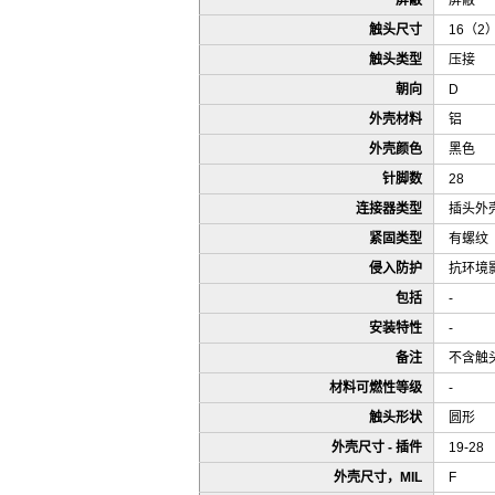
屏蔽
屏蔽
触头尺寸
16（2
触头类型
压接
朝向
D
外壳材料
铝
外壳颜色
黑色
针脚数
28
连接器类型
插头外
紧固类型
有螺纹
侵入防护
抗环境
包括
-
安装特性
-
备注
不含触
材料可燃性等级
-
触头形状
圆形
外壳尺寸 - 插件
19-28
外壳尺寸，MIL
F