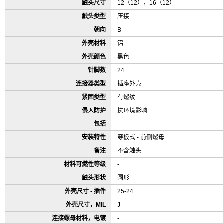
触头尺寸
12（12），16（12）
触头类型
压接
朝向
B
外壳材料
铝
外壳颜色
黑色
针脚数
24
连接器类型
插座外壳
紧固类型
有螺纹
侵入防护
抗环境影响
包括
-
安装特性
穿板式 - 前侧螺母
备注
不含触头
材料可燃性等级
-
触头形状
圆形
外壳尺寸 - 插件
25-24
外壳尺寸，MIL
J
连接螺母材料，电镀
-