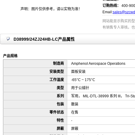
订购热线：
400-900
声明：图片仅供参考，请以实物为准！
Email:
sales@szcwd
网站能显示购买的型
有销售专人审核。也
D38999/24ZJ24HB-LC产品属性
产品规格
制造商
Amphenol Aerospace Operations
安装类型
面板安装
工作温度
-65°C ~ 175°C
类型
用于公插针
系列
军用， MIL-DTL-38999 系列 III， Tri-Sta
包装
散装
零件状态
在售
特性
-
屏蔽
屏蔽