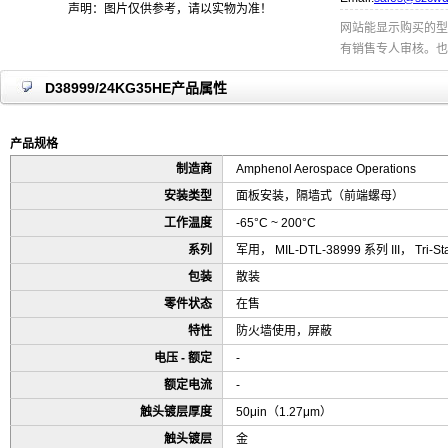
声明：图片仅供参考，请以实物为准！
网站能显示购买的型
有销售专人审核。也
D38999/24KG35HE产品属性
产品规格
制造商
Amphenol Aerospace Operations
安装类型
面板安装，隔墙式（前端螺母）
工作温度
-65°C ~ 200°C
系列
军用， MIL-DTL-38999 系列 III， Tri-Sta
包装
散装
零件状态
在售
特性
防火墙使用，屏蔽
电压 - 额定
-
额定电流
-
触头镀层厚度
50μin（1.27μm）
触头镀层
金