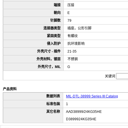
端接
压接
朝向
E
针脚数
79
连接器类型
插座，公形引脚
紧固类型
有螺纹
侵入防护
抗环境影响
外壳尺寸 - 插件
21-35
外壳材料，镀层
不锈钢
外壳尺寸，MIL
G
关键词
产品资料
数据列表
MIL-DTL-38999 Series III Catalog
标准包装
1
其它名称
AAD38999/24KG35HE
D3899924KG35HE