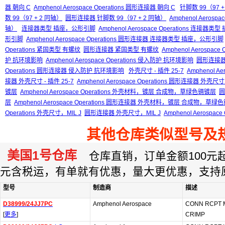
器 朝向 C
Amphenol Aerospace Operations 圆形连接器 朝向 C
针脚数 99（97 +
数 99（97 + 2 同轴）
圆形连接器 针脚数 99（97 + 2 同轴）
Amphenol Aerosp
轴）
连接器类型 插座，公形引脚
Amphenol Aerospace Operations 连接
形引脚
Amphenol Aerospace Operations 圆形连接器 连接器类型 插座，公形引脚
Operations 紧固类型 有螺纹
圆形连接器 紧固类型 有螺纹
Amphenol Aerospa
护 抗环境影响
Amphenol Aerospace Operations 侵入防护 抗环境影响
圆形连接器
Operations 圆形连接器 侵入防护 抗环境影响
外壳尺寸 - 插件 25-7
Amphenol Ae
接器 外壳尺寸 - 插件 25-7
Amphenol Aerospace Operations 圆形连接器 外壳尺寸 
镀层
Amphenol Aerospace Operations 外壳材料，镀层 合成物，草绿色镉镀层
圆
层
Amphenol Aerospace Operations 圆形连接器 外壳材料，镀层 合成物，草绿
Operations 外壳尺寸，MIL J
圆形连接器 外壳尺寸，MIL J
Amphenol Aerospa
其他仓库类似型号及
美国1号仓库
仓库直销，订单金额100元起订
元含税运，有单就有优惠，量大更优惠，支持
型号
制造商
描述
D38999/24JJ7PC
Amphenol Aerospace
CONN RCPT 
[
更多
]
CRIMP