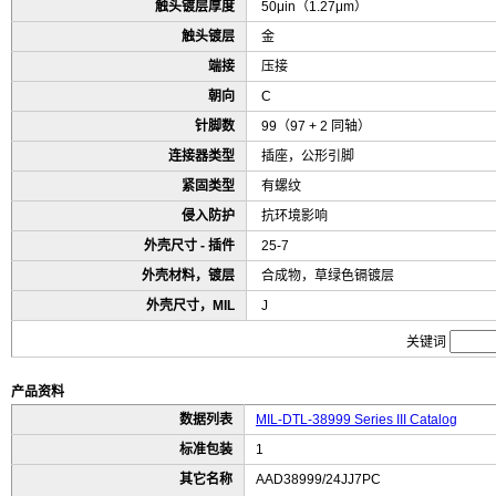
触头镀层厚度
50μin（1.27μm）
触头镀层
金
端接
压接
朝向
C
针脚数
99（97 + 2 同轴）
连接器类型
插座，公形引脚
紧固类型
有螺纹
侵入防护
抗环境影响
外壳尺寸 - 插件
25-7
外壳材料，镀层
合成物，草绿色镉镀层
外壳尺寸，MIL
J
关键词
产品资料
数据列表
MIL-DTL-38999 Series III Catalog
标准包装
1
其它名称
AAD38999/24JJ7PC