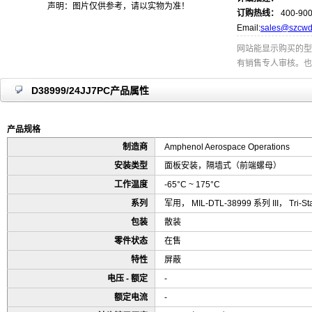
声明：图片仅供参考，请以实物为准！
订购热线：
400-900
Email:
sales@szcwd
网站能显示购买的型
有销售专人审核。也
D38999/24JJ7PC产品属性
产品规格
制造商
Amphenol Aerospace Operations
安装类型
面板安装，隔墙式（前端螺母）
工作温度
-65°C ~ 175°C
系列
军用， MIL-DTL-38999 系列 III， Tri-Sta
包装
散装
零件状态
在售
特性
屏蔽
电压 - 额定
-
额定电流
-