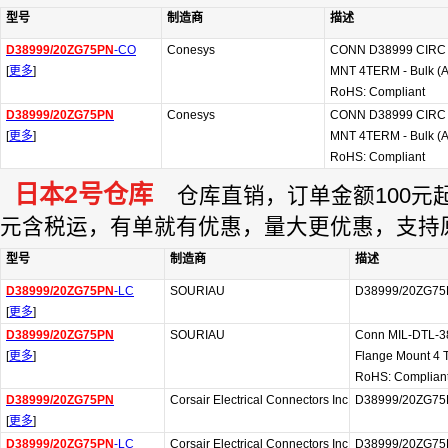
型号
制造商
描述
D38999/20ZG75PN
-CO
Conesys
CONN D38999 CIRC 
[
更多
]
MNT 4TERM - Bulk (
RoHS: Compliant
D38999/20ZG75PN
Conesys
CONN D38999 CIRC 
[
更多
]
MNT 4TERM - Bulk (
RoHS: Compliant
日本2号仓库
仓库直销，订单金额100元起订
元含税运，有单就有优惠，量大更优惠，支持
型号
制造商
描述
D38999/20ZG75PN
-LC
SOURIAU
D38999/20ZG75P
[
更多
]
D38999/20ZG75PN
SOURIAU
Conn MIL-DTL-38
[
更多
]
Flange Mount 4 T
RoHS: Complian
D38999/20ZG75PN
Corsair Electrical Connectors Inc
D38999/20ZG7
[
更多
]
D38999/20ZG75PN
-LC
Corsair Electrical Connectors Inc
D38999/20ZG75P