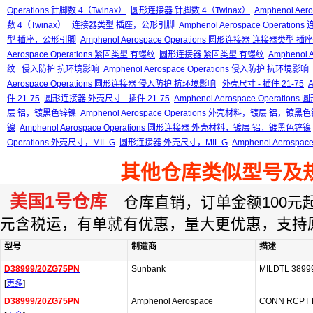
Operations 针脚数 4（Twinax）
圆形连接器 针脚数 4（Twinax）
Amphenol Ae
数 4（Twinax）
连接器类型 插座，公形引脚
Amphenol Aerospace Operat
型 插座，公形引脚
Amphenol Aerospace Operations 圆形连接器 连接器类型
Aerospace Operations 紧固类型 有螺纹
圆形连接器 紧固类型 有螺纹
Amphenol
纹
侵入防护 抗环境影响
Amphenol Aerospace Operations 侵入防护 抗环境影响
Aerospace Operations 圆形连接器 侵入防护 抗环境影响
外壳尺寸 - 插件 21-75
A
件 21-75
圆形连接器 外壳尺寸 - 插件 21-75
Amphenol Aerospace Operatio
层 铝，镀黑色锌镍
Amphenol Aerospace Operations 外壳材料，镀层 铝，镀黑
镍
Amphenol Aerospace Operations 圆形连接器 外壳材料，镀层 铝，镀黑色锌镍
Operations 外壳尺寸，MIL G
圆形连接器 外壳尺寸，MIL G
Amphenol Aerosp
其他仓库类似型号及
美国1号仓库
仓库直销，订单金额100元起订
元含税运，有单就有优惠，量大更优惠，支持
型号
制造商
描述
D38999/20ZG75PN
Sunbank
MILDTL 3899
[
更多
]
D38999/20ZG75PN
Amphenol Aerospace
CONN RCPT 