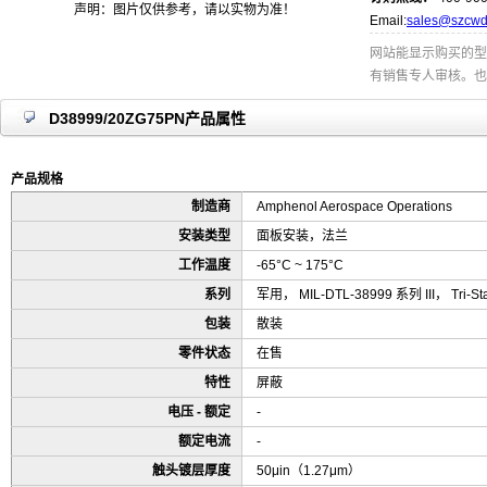
声明：图片仅供参考，请以实物为准！
Email:
sales@szcwd
网站能显示购买的型
有销售专人审核。也
D38999/20ZG75PN产品属性
产品规格
制造商
Amphenol Aerospace Operations
安装类型
面板安装，法兰
工作温度
-65°C ~ 175°C
系列
军用， MIL-DTL-38999 系列 III， Tri-Sta
包装
散装
零件状态
在售
特性
屏蔽
电压 - 额定
-
额定电流
-
触头镀层厚度
50μin（1.27μm）