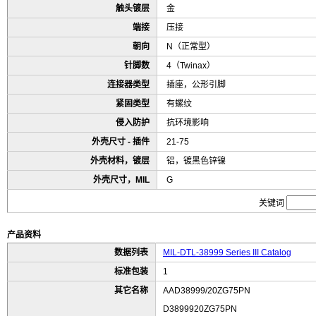
触头镀层
金
端接
压接
朝向
N（正常型）
针脚数
4（Twinax）
连接器类型
插座，公形引脚
紧固类型
有螺纹
侵入防护
抗环境影响
外壳尺寸 - 插件
21-75
外壳材料，镀层
铝，镀黑色锌镍
外壳尺寸，MIL
G
关键词
产品资料
数据列表
MIL-DTL-38999 Series III Catalog
标准包装
1
其它名称
AAD38999/20ZG75PN
D3899920ZG75PN