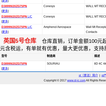
[
更多
]
D38999/20ZG75PN
Conesys
WALL MT REC
[
更多
]
D38999/20ZG75PN
L/C
Conesys
WALL MT REC
[
更多
]
D38999/20ZG75PN
L/C
Amphenol Aerospace
Wall Mt Recepta
[
更多
]
Contacts
英国5号仓库
仓库直销，订单金额100元起订
元含税运，有单就有优惠，量大更优惠，支持
型号
制造商
描述
D38999/20ZG75PN
SOURIAU
8D 4C 4
[
更多
]
st（意法）简介
|
st
Copyright © 2017
www.st-ic.com
All Rights R