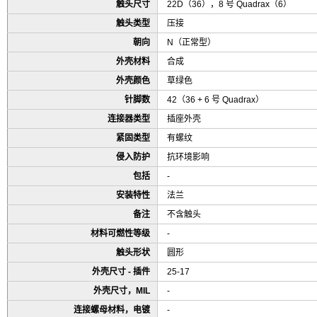
触头尺寸
22D（36），8 号 Quadrax（6）
触头类型
压接
朝向
N（正常型）
外壳材料
合成
外壳颜色
草绿色
针脚数
42（36 + 6 号 Quadrax）
连接器类型
插座外壳
紧固类型
有螺纹
侵入防护
抗环境影响
包括
-
安装特性
法兰
备注
不含触头
材料可燃性等级
-
触头形状
圆形
外壳尺寸 - 插件
25-17
外壳尺寸，MIL
-
连接螺母材料，电镀
-