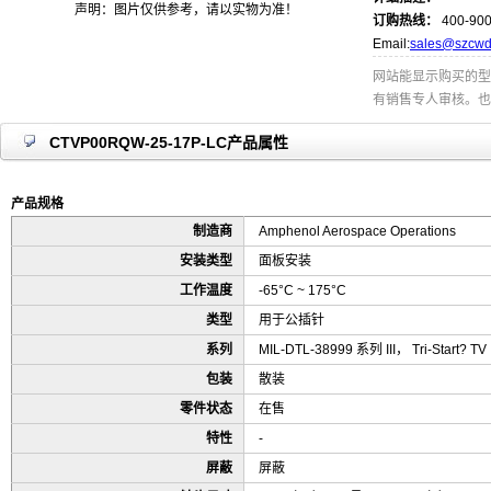
声明：图片仅供参考，请以实物为准！
订购热线：
400-900
Email:
sales@szcwd
网站能显示购买的型
有销售专人审核。也
CTVP00RQW-25-17P-LC产品属性
产品规格
制造商
Amphenol Aerospace Operations
安装类型
面板安装
工作温度
-65°C ~ 175°C
类型
用于公插针
系列
MIL-DTL-38999 系列 III， Tri-Start? TV
包装
散装
零件状态
在售
特性
-
屏蔽
屏蔽