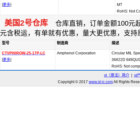
[
更多
]
MT
RoHS: Not C
美国2号仓库
仓库直销，订单金额100元起订
元含税运，有单就有优惠，量大更优惠，支持
型号
制造商
描述
CTVP00RQW-25-17P-LC
Amphenol Corporation
Circular MIL Sp
[
更多
]
36#22D 6#8QUD
RoHS: Not compl
st（意法）简介
|
st
Copyright © 2017
www.st-ic.com
All Rights R