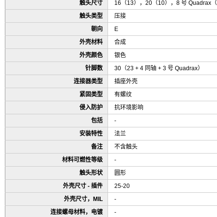
触头尺寸
16（13），20（10），8 号 Quadrax
触头类型
压接
朝向
E
外壳材料
合成
外壳颜色
银色
针脚数
30（23 + 4 同轴 + 3 号 Quadrax）
连接器类型
插座外壳
紧固类型
有螺纹
侵入防护
抗环境影响
包括
-
安装特性
法兰
备注
不含触头
材料可燃性等级
-
触头形状
圆形
外壳尺寸 - 插件
25-20
外壳尺寸，MIL
-
连接螺母材料，电镀
-