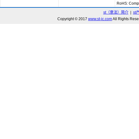
RoHS: Compl
st（意法）简介
|
st
Copyright © 2017
www.st-ic.com
All Rights R