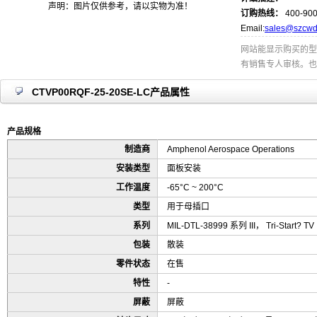
声明：图片仅供参考，请以实物为准！
订购热线：
400-900
Email:
sales@szcwd
网站能显示购买的型
有销售专人审核。也
CTVP00RQF-25-20SE-LC产品属性
产品规格
制造商
Amphenol Aerospace Operations
安装类型
面板安装
工作温度
-65°C ~ 200°C
类型
用于母插口
系列
MIL-DTL-38999 系列 III， Tri-Start? TV
包装
散装
零件状态
在售
特性
-
屏蔽
屏蔽