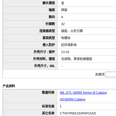
触头镀层
金
端接
焊接
朝向
A
针脚数
32
连接器类型
插座，公形引脚
紧固类型
有螺纹
侵入防护
抗环境影响
外壳尺寸 - 插件
13-32
外壳材料，镀层
合成物，草绿色镉镀层
外壳尺寸，MIL
-
关键词
产品资料
数据列表
MIL-DTL-38999 Series III Catalog
HD38999 Catalog
标准包装
1
其它名称
CTV07RW1332PAP15AD