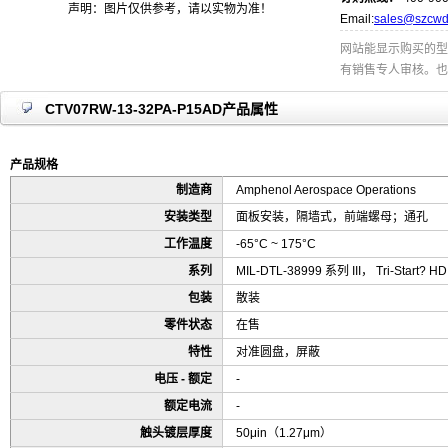
声明：图片仅供参考，请以实物为准！
Email:
sales@szcwd
网站能显示购买的型
有销售专人审核。也
CTV07RW-13-32PA-P15AD产品属性
产品规格
制造商
Amphenol Aerospace Operations
安装类型
面板安装，隔墙式，前端螺母；通孔
工作温度
-65°C ~ 175°C
系列
MIL-DTL-38999 系列 III， Tri-Start? HD
包装
散装
零件状态
在售
特性
对准圆盘，屏蔽
电压 - 额定
-
额定电流
-
触头镀层厚度
50μin（1.27μm）