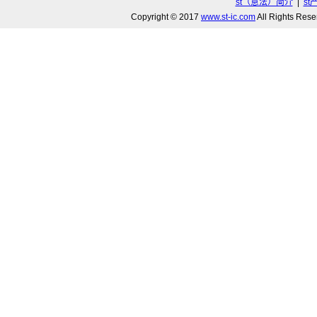
st（意法）简介
|
st
Copyright © 2017
www.st-ic.com
All Rights R