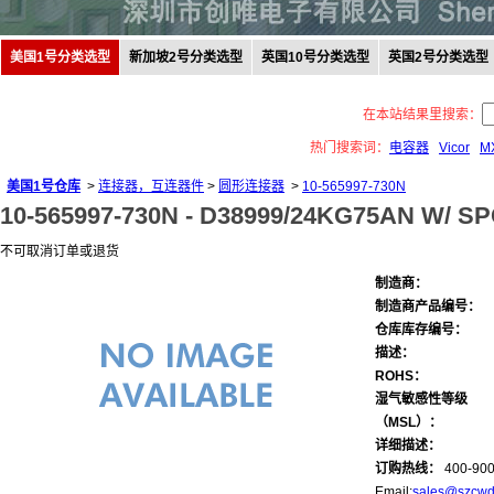
美国1号分类选型
新加坡2号分类选型
英国10号分类选型
英国2号分类选型
在本站结果里搜索：
热门搜索词：
电容器
Vicor
M
美国1号仓库
>
连接器，互连器件
>
圆形连接器
>
10-565997-730N
10-565997-730N -
D38999/24KG75AN W/ S
不可取消订单或退货
制造商：
制造商产品编号：
仓库库存编号：
描述：
ROHS：
湿气敏感性等级
（MSL）：
详细描述：
订购热线：
400-900
Email:
sales@szcwd