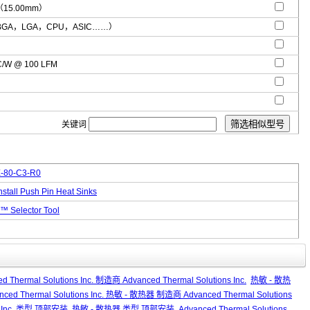
"（15.00mm）
GA，LGA，CPU，ASIC……）
C/W @ 100 LFM
关键词
-80-C3-R0
nstall Push Pin Heat Sinks
™ Selector Tool
d Thermal Solutions Inc. 制造商 Advanced Thermal Solutions Inc.
热敏 - 散热
nced Thermal Solutions Inc. 热敏 - 散热器 制造商 Advanced Thermal Solutions
ns Inc. 类型 顶部安装
热敏 - 散热器 类型 顶部安装
Advanced Thermal Solutions