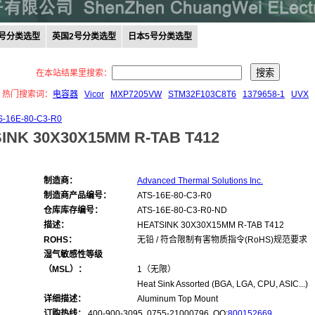
0号分类选型
英国2号分类选型
日本5号分类选型
在本站结果里搜索：
热门搜索词：
电容器
Vicor
MXP7205VW
STM32F103C8T6
1379658-1
UVX
S-16E-80-C3-R0
INK 30X30X15MM R-TAB T412
制造商：
Advanced Thermal Solutions Inc.
制造商产品编号：
ATS-16E-80-C3-R0
仓库库存编号：
ATS-16E-80-C3-R0-ND
描述：
HEATSINK 30X30X15MM R-TAB T412
ROHS：
无铅 / 符合限制有害物质指令(RoHS)规范要求
湿气敏感性等级
（MSL）：
1（无限）
Heat Sink Assorted (BGA, LGA, CPU, ASIC...)
详细描述：
Aluminum Top Mount
订购热线：
400-900-3095 0755-21000796, QQ:
800152669
,