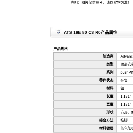
声明：图片仅供参考，请以实物为准！
ATS-16E-80-C3-R0产品属性
产品规格
制造商
Advance
类型
顶部安
系列
pushPI
零件状态
在售
材料
铝
长度
1.181
宽度
1.181
形状
方形，
接合方法
推脚
材料镀层
蓝色阳