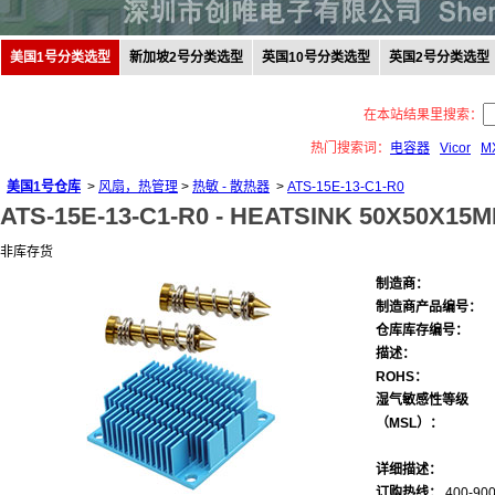
美国1号分类选型
新加坡2号分类选型
英国10号分类选型
英国2号分类选型
在本站结果里搜索：
热门搜索词：
电容器
Vicor
M
美国1号仓库
>
风扇，热管理
>
热敏 - 散热器
>
ATS-15E-13-C1-R0
ATS-15E-13-C1-R0 -
HEATSINK 50X50X15
非库存货
制造商：
制造商产品编号：
仓库库存编号：
描述：
ROHS：
湿气敏感性等级
（MSL）：
详细描述：
订购热线：
400-900