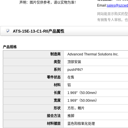
声明：图片仅供参考，请以实物为准！
Email:
sales@szcwd
网站能显示购买的型
有销售专人审核。也
ATS-15E-13-C1-R0产品属性
产品规格
制造商
Advanced Thermal Solutions Inc.
类型
顶部安装
系列
pushPIN?
零件状态
在售
材料
铝
长度
1.969"（50.00mm）
宽度
1.969"（50.00mm）
形状
方形，鳍片
接合方法
推脚
材料镀层
蓝色阳极氧化处理