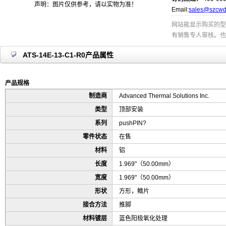
声明：图片仅供参考，请以实物为准！
Email:
sales@szcwd
网站能显示购买的型
有销售专人审核。也
ATS-14E-13-C1-R0产品属性
产品规格
制造商
Advanced Thermal Solutions Inc.
类型
顶部安装
系列
pushPIN?
零件状态
在售
材料
铝
长度
1.969"（50.00mm）
宽度
1.969"（50.00mm）
形状
方形，鳍片
接合方法
推脚
材料镀层
蓝色阳极氧化处理