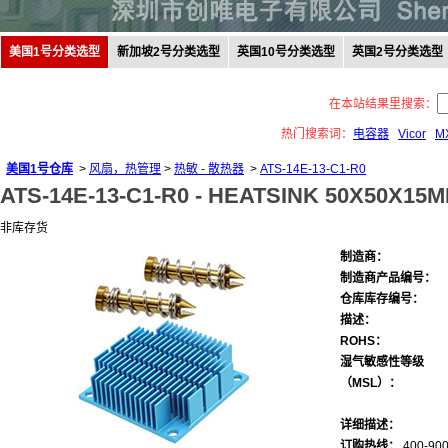
美国1号分类选型
新加坡2号分类选型
英国10号分类选型
英国2号分类选型
在本站结果里搜索：
热门搜索词：
电容器
Vicor
M
美国1号仓库
>
风扇，热管理
>
热敏 - 散热器
>
ATS-14E-13-C1-R0
ATS-14E-13-C1-R0 -
HEATSINK 50X50X15
非库存货
制造商：
制造商产品编号：
仓库库存编号：
描述：
ROHS：
湿气敏感性等级
（MSL）：
详细描述：
订购热线：
400-900