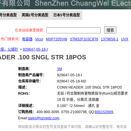
0号分类选型
英国2号分类选型
日本5号分类选型
在本站结果里搜索：
热门搜索词：
电容器
Vicor
MXP7205VW
STM32F103C8T6
1379658-1
UVX
 针座，公插针
>
929647-05-18-I
DER .100 SNGL STR 18POS
制造商：
3M
制造商产品编号：
929647-05-18-I
仓库库存编号：
929647-05-18-ND
描述：
CONN HEADER .100 SNGL STR 18POS
ROHS：
无铅 / 符合限制有害物质指令(RoHS)规范要求
18 位 针座，分离式 连接器
详细描述：
0.100"（2.54mm） 通孔 金
订购热线：
400-900-3095 0755-21000796, QQ:
800152669
,
Email:
sales@szcwdz.com
网站能显示购买的型号支持直接下单付款，请确认好完整型号，我司会