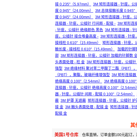
接 0.235"（5.97mm）
3M 矩形连接器 - 针座，公插
度 0.945"（24.00mm）
3M 总体接触长度 0.945"
度 0.945"（24.00mm）
3M 矩形连接器 - 针座，公
连接器 - 针座，公插针 行间距 - 配接 -
3M 矩形连接
- 针座，公插针 绝缘颜色 黑色
3M 矩形连接器 -
座，公插针 接合堆叠高度 -
3M 矩形连接器 - 针
接线柱 0.610"（15.49mm）
矩形连接器 - 针座，公插
触长度 - 接线柱 0.610"（15.49mm）
加载的针脚
部
3M 矩形连接器 - 针座，公插针 加载的针脚数 
头表面处理 - 柱 金
3M 矩形连接器 - 针座，公插针 
强型
3M 绝缘材料 聚对苯二甲酸丁二酯（PBT
（PBT），聚酯，玻璃纤维增强型
3M 矩形连接
绝缘高度 0.100"（2.54mm）
3M 绝缘高度 0.100
连接器 - 针座，公插针 绝缘高度 0.100"（2.54mm
器 - 针座，公插针 间距 - 配接 0.100"（2.54mm）
蔽
3M 护罩 无遮蔽
矩形连接器 - 针座，公插针 护
接 金
3M 触头表面处理 - 配接 金
矩形连接器 - 针
配接 金
其
美国1号仓库
仓库直销，订单金额100元起订，