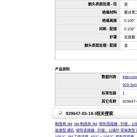
触头表面处理 - 柱
金
绝缘材料
聚对苯
绝缘高度
0.100
间距 - 配接
0.100
护罩
无遮蔽
触头表面处理 - 配接
金
产品资料
数据列表
Intercon
929 Seri
标准包装
1
其它名称
929647-
929647-05-18-I相关搜索
制造商 3M
3M 制造商 3M
矩形连接器 - 针座，公
装类型 通孔
矩形连接器 - 针座，公插针 安装类型