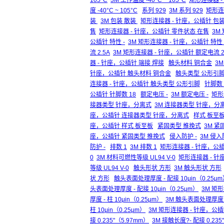
105°C
3M 工作温度 -40°C ~ 105°C
矩形连接器 - 
度 -40°C ~ 105°C
系列 929
3M 系列 929
矩形连
装
3M 包装 散装
矩形连接器 - 针座，公插针 包
售
矩形连接器 - 针座，公插针 零件状态 在售
3M
公插针 特性 -
3M 矩形连接器 - 针座，公插针 特性 
流 2.5A
3M 矩形连接器 - 针座，公插针 额定电流 2
器 - 针座，公插针 端接 焊接
触头材料 铜合金
3
针座，公插针 触头材料 铜合金
触头类型 公形引
连接器 - 针座，公插针 触头类型 公形引脚
针脚数 
公插针 针脚数 18
额定电压 -
3M 额定电压 -
矩形
接器类型 针座，分离式
3M 连接器类型 针座，分
座，公插针 连接器类型 针座，分离式
样式 板至
座，公插针 样式 板至板
紧固类型 推挽式
3M 紧
座，公插针 紧固类型 推挽式
侵入防护 -
3M 侵入
防护 -
排数 1
3M 排数 1
矩形连接器 - 针座，公插
0
3M 材料可燃性等级 UL94 V-0
矩形连接器 - 针
等级 UL94 V-0
触头形状 方形
3M 触头形状 方形
状 方形
触头表面处理厚度 - 配接 10μin（0.25μ
头表面处理厚度 - 配接 10μin（0.25μm）
3M 矩形
厚度 - 柱 10μin（0.25μm）
3M 触头表面处理厚度 - 
柱 10μin（0.25μm）
3M 矩形连接器 - 针座，公插针
接 0.235"（5.97mm）
3M 接触长度?- 配接 0.235