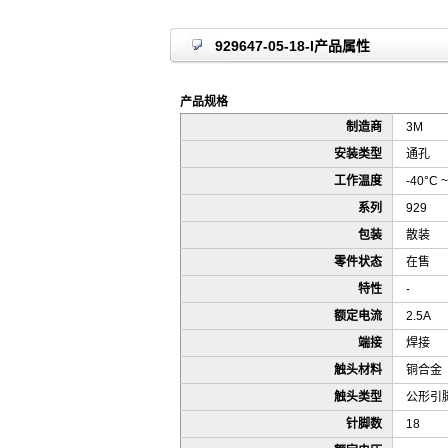
929647-05-18-I产品属性
产品规格
制造商
3M
安装类型
通孔
工作温度
-40°C ~
系列
929
包装
散装
零件状态
在售
特性
-
额定电流
2.5A
端接
焊接
触头材料
铜合金
触头类型
公形引
针脚数
18