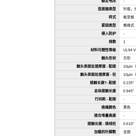
额定电压
-
连接器类型
针座，
样式
板至板
紧固类型
推挽式
侵入防护
-
排数
1
材料可燃性等级
UL94 V
触头形状
方形
触头表面处理厚度 - 配接
10μin
触头表面处理厚度 - 柱
10μin
接触长度?- 配接
0.235
总体接触长度
0.945
行间距 - 配接
-
绝缘颜色
黑色
接合堆叠高度
-
接触长度 - 接线柱
0.610
加载的针脚数
全部