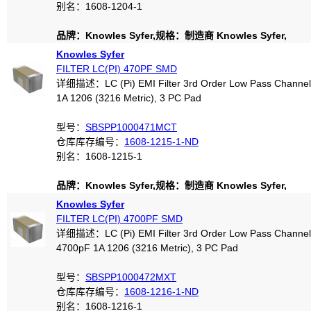
别名：1608-1204-1
品牌：Knowles Syfer,规格：制造商 Knowles Syfer,
Knowles Syfer
FILTER LC(PI) 470PF SMD
详细描述：LC (Pi) EMI Filter 3rd Order Low Pass Channel
1A 1206 (3216 Metric), 3 PC Pad
型号：
SBSPP1000471MCT
仓库库存编号：
1608-1215-1-ND
别名：1608-1215-1
品牌：Knowles Syfer,规格：制造商 Knowles Syfer,
Knowles Syfer
FILTER LC(PI) 4700PF SMD
详细描述：LC (Pi) EMI Filter 3rd Order Low Pass Channel
4700pF 1A 1206 (3216 Metric), 3 PC Pad
型号：
SBSPP1000472MXT
仓库库存编号：
1608-1216-1-ND
别名：1608-1216-1