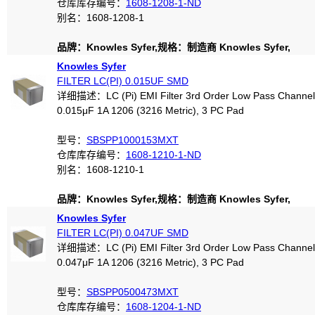
仓库库存编号：
1608-1208-1-ND
别名：1608-1208-1
品牌：Knowles Syfer,规格：制造商 Knowles Syfer,
Knowles Syfer
FILTER LC(PI) 0.015UF SMD
详细描述：LC (Pi) EMI Filter 3rd Order Low Pass Channel
0.015μF 1A 1206 (3216 Metric), 3 PC Pad
型号：
SBSPP1000153MXT
仓库库存编号：
1608-1210-1-ND
别名：1608-1210-1
品牌：Knowles Syfer,规格：制造商 Knowles Syfer,
Knowles Syfer
FILTER LC(PI) 0.047UF SMD
详细描述：LC (Pi) EMI Filter 3rd Order Low Pass Channel
0.047μF 1A 1206 (3216 Metric), 3 PC Pad
型号：
SBSPP0500473MXT
仓库库存编号：
1608-1204-1-ND