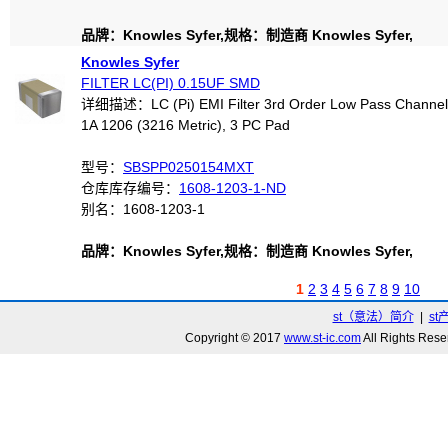
品牌：Knowles Syfer,规格：制造商 Knowles Syfer,
Knowles Syfer
FILTER LC(PI) 0.15UF SMD
详细描述：LC (Pi) EMI Filter 3rd Order Low Pass Channel
1A 1206 (3216 Metric), 3 PC Pad
型号：
SBSPP0250154MXT
仓库库存编号：
1608-1203-1-ND
别名：1608-1203-1
品牌：Knowles Syfer,规格：制造商 Knowles Syfer,
1
2
3
4
5
6
7
8
9
10
st（意法）简介
|
st
Copyright © 2017
www.st-ic.com
All Rights R