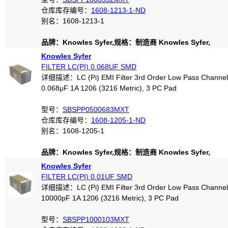
仓库库存编号：
1608-1213-1-ND
别名：1608-1213-1
品牌：Knowles Syfer,规格：制造商 Knowles Syfer,
Knowles Syfer
FILTER LC(PI) 0.068UF SMD
详细描述：LC (Pi) EMI Filter 3rd Order Low Pass Channel
0.068μF 1A 1206 (3216 Metric), 3 PC Pad
型号：
SBSPP0500683MXT
仓库库存编号：
1608-1205-1-ND
别名：1608-1205-1
品牌：Knowles Syfer,规格：制造商 Knowles Syfer,
Knowles Syfer
FILTER LC(PI) 0.01UF SMD
详细描述：LC (Pi) EMI Filter 3rd Order Low Pass Channel
10000pF 1A 1206 (3216 Metric), 3 PC Pad
型号：
SBSPP1000103MXT