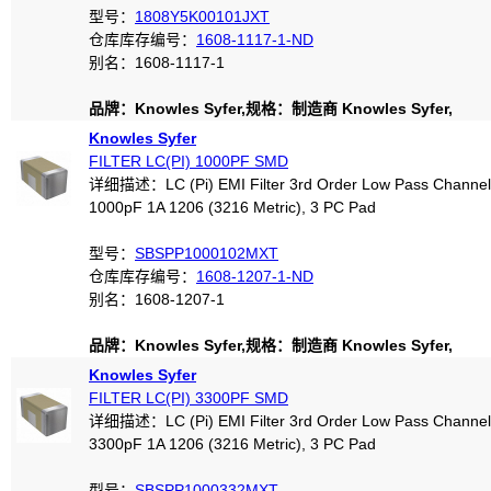
型号：
1808Y5K00101JXT
仓库库存编号：
1608-1117-1-ND
别名：1608-1117-1
品牌：Knowles Syfer,规格：制造商 Knowles Syfer,
Knowles Syfer
FILTER LC(PI) 1000PF SMD
详细描述：LC (Pi) EMI Filter 3rd Order Low Pass Channel
1000pF 1A 1206 (3216 Metric), 3 PC Pad
型号：
SBSPP1000102MXT
仓库库存编号：
1608-1207-1-ND
别名：1608-1207-1
品牌：Knowles Syfer,规格：制造商 Knowles Syfer,
Knowles Syfer
FILTER LC(PI) 3300PF SMD
详细描述：LC (Pi) EMI Filter 3rd Order Low Pass Channel
3300pF 1A 1206 (3216 Metric), 3 PC Pad
型号：
SBSPP1000332MXT