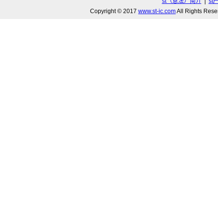
st（意法）简介
|
st
Copyright © 2017
www.st-ic.com
All Rights R