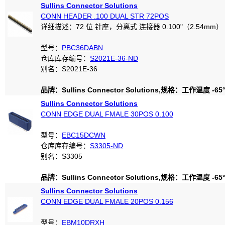
Sullins Connector Solutions
CONN HEADER .100 DUAL STR 72POS
详细描述：72 位 针座，分离式 连接器 0.100"（2.54mm）
型号：
PBC36DABN
仓库库存编号：
S2021E-36-ND
别名：S2021E-36
品牌：Sullins Connector Solutions,规格：工作温度 -65°C
Sullins Connector Solutions
CONN EDGE DUAL FMALE 30POS 0.100
型号：
EBC15DCWN
仓库库存编号：
S3305-ND
别名：S3305
品牌：Sullins Connector Solutions,规格：工作温度 -65°C
Sullins Connector Solutions
CONN EDGE DUAL FMALE 20POS 0.156
型号：
EBM10DRXH