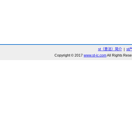
st（意法）简介
|
st
Copyright © 2017
www.st-ic.com
All Rights R