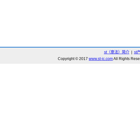
st（意法）简介
|
st
Copyright © 2017
www.st-ic.com
All Rights R