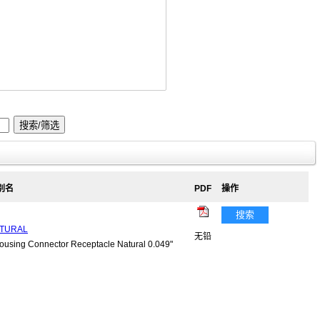
 别名
PDF
操作
搜索
ATURAL
无铅
sing Connector Receptacle Natural 0.049"