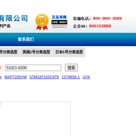
系列产品
商
联系我们
0号分类选型
英国2号分类选型
日本5号分类选型
索：
or
MXP7205VW
STM32F103C8T6
1379658-1
UVX