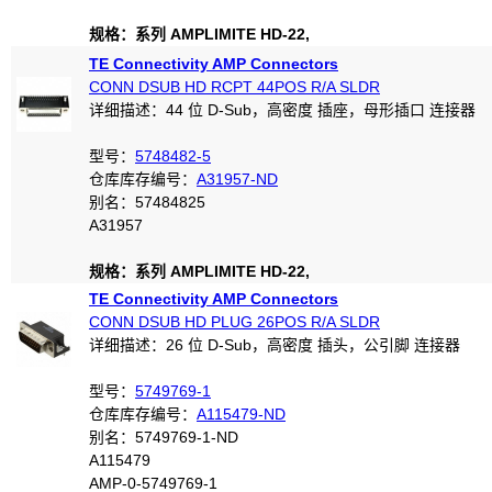
规格：系列 AMPLIMITE HD-22,
TE Connectivity AMP Connectors
CONN DSUB HD RCPT 44POS R/A SLDR
详细描述：44 位 D-Sub，高密度 插座，母形插口 连接器
型号：
5748482-5
仓库库存编号：
A31957-ND
别名：57484825
A31957
规格：系列 AMPLIMITE HD-22,
TE Connectivity AMP Connectors
CONN DSUB HD PLUG 26POS R/A SLDR
详细描述：26 位 D-Sub，高密度 插头，公引脚 连接器
型号：
5749769-1
仓库库存编号：
A115479-ND
别名：5749769-1-ND
A115479
AMP-0-5749769-1