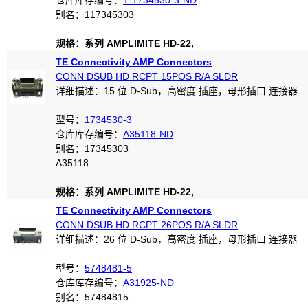
仓库库存编号：
1-1734530-3-ND
别名：117345303
规格：系列 AMPLIMITE HD-22,
TE Connectivity AMP Connectors
CONN DSUB HD RCPT 15POS R/A SLDR
详细描述：15 位 D-Sub，高密度 插座，母形插口 连接器
型号：
1734530-3
仓库库存编号：
A35118-ND
别名：17345303
A35118
规格：系列 AMPLIMITE HD-22,
TE Connectivity AMP Connectors
CONN DSUB HD RCPT 26POS R/A SLDR
详细描述：26 位 D-Sub，高密度 插座，母形插口 连接器
型号：
5748481-5
仓库库存编号：
A31925-ND
别名：57484815