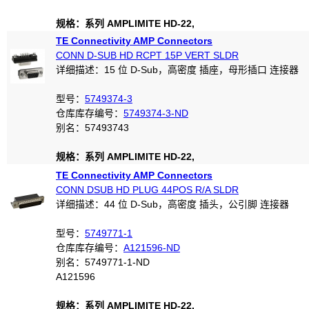
规格：系列 AMPLIMITE HD-22,
TE Connectivity AMP Connectors
CONN D-SUB HD RCPT 15P VERT SLDR
详细描述：15 位 D-Sub，高密度 插座，母形插口 连接器
型号：
5749374-3
仓库库存编号：
5749374-3-ND
别名：57493743
规格：系列 AMPLIMITE HD-22,
TE Connectivity AMP Connectors
CONN DSUB HD PLUG 44POS R/A SLDR
详细描述：44 位 D-Sub，高密度 插头，公引脚 连接器
型号：
5749771-1
仓库库存编号：
A121596-ND
别名：5749771-1-ND
A121596
规格：系列 AMPLIMITE HD-22,