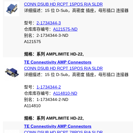
CONN DSUB HD RCPT 15POS R/A SLDR
详细描述：15 位 D-Sub，高密度 插座，母形插口 连接器
型号：
2-1734344-3
仓库库存编号：
A121575-ND
别名：2-1734344-3-ND
A121575
规格：系列 AMPLIMITE HD-22,
TE Connectivity AMP Connectors
CONN DSUB HD RCPT 15POS R/A SLDR
详细描述：15 位 D-Sub，高密度 插座，母形插口 连接器
型号：
1-1734344-2
仓库库存编号：
A114810-ND
别名：1-1734344-2-ND
A114810
规格：系列 AMPLIMITE HD-22,
TE Connectivity AMP Connectors
CONN DSUB HD RCPT 78POS R/A SLDR