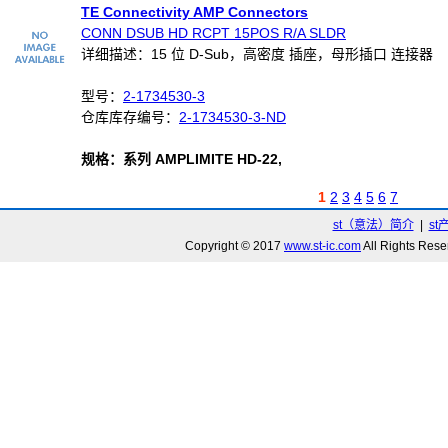
TE Connectivity AMP Connectors
CONN DSUB HD RCPT 15POS R/A SLDR
详细描述：15 位 D-Sub，高密度 插座，母形插口 连接器
型号：
2-1734530-3
仓库库存编号：
2-1734530-3-ND
规格：系列 AMPLIMITE HD-22,
1
2
3
4
5
6
7
st（意法）简介
|
st
Copyright © 2017
www.st-ic.com
All Rights R