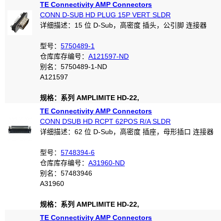
TE Connectivity AMP Connectors
CONN D-SUB HD PLUG 15P VERT SLDR
详细描述：15 位 D-Sub，高密度 插头，公引脚 连接器
型号：
5750489-1
仓库库存编号：
A121597-ND
别名：5750489-1-ND
A121597
规格：系列 AMPLIMITE HD-22,
TE Connectivity AMP Connectors
CONN DSUB HD RCPT 62POS R/A SLDR
详细描述：62 位 D-Sub，高密度 插座，母形插口 连接器
型号：
5748394-6
仓库库存编号：
A31960-ND
别名：57483946
A31960
规格：系列 AMPLIMITE HD-22,
TE Connectivity AMP Connectors