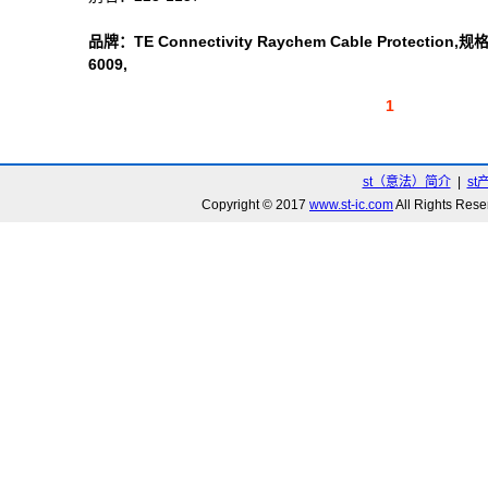
品牌：TE Connectivity Raychem Cable Protection
6009,
1
st（意法）简介
|
st
Copyright © 2017
www.st-ic.com
All Rights R