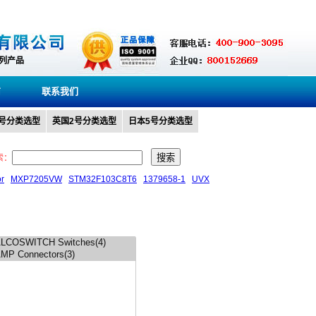
系列产品
商
联系我们
0号分类选型
英国2号分类选型
日本5号分类选型
索：
or
MXP7205VW
STM32F103C8T6
1379658-1
UVX