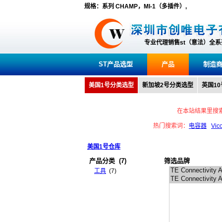
规格：系列 CHAMP，MI-1（多插件）,
专业代理销售st（意法）全
ST产品选型
产品
制造
美国1号分类选型
新加坡2号分类选型
英国1
在本站结果里搜
热门搜索词：
电容器
Vic
美国1号仓库
产品分类
(7)
筛选品牌
工具
(7)