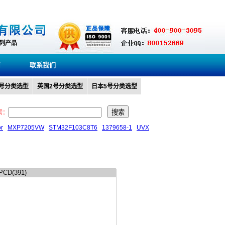
系列产品
商
联系我们
0号分类选型
英国2号分类选型
日本5号分类选型
索：
or
MXP7205VW
STM32F103C8T6
1379658-1
UVX