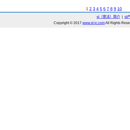
1
2
3
4
5
6
7
8
9
10
st（意法）简介
|
st
Copyright © 2017
www.st-ic.com
All Rights R