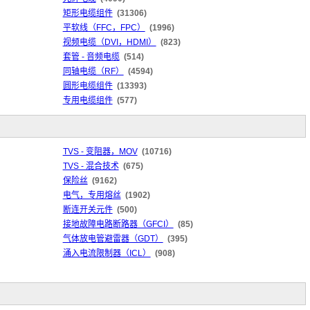
矩形电缆组件
(31306)
平软线（FFC，FPC）
(1996)
视频电缆（DVI，HDMI）
(823)
套管 - 音频电缆
(514)
同轴电缆（RF）
(4594)
圆形电缆组件
(13393)
专用电缆组件
(577)
TVS - 变阻器，MOV
(10716)
TVS - 混合技术
(675)
保险丝
(9162)
电气，专用熔丝
(1902)
断连开关元件
(500)
接地故障电路断路器（GFCI）
(85)
气体放电管避雷器（GDT）
(395)
涌入电流限制器（ICL）
(908)