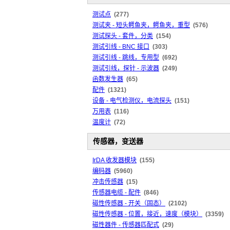
测试点
(277)
测试夹 - 短头鳄鱼夹，鳄鱼夹，重型
(576)
测试探头 - 套件，分类
(154)
测试引线 - BNC 接口
(303)
测试引线 - 跳线，专用型
(692)
测试引线，探针 - 示波器
(249)
函数发生器
(65)
配件
(1321)
设备 - 电气检测仪，电流探头
(151)
万用表
(116)
温度计
(72)
传感器，变送器
IrDA 收发器模块
(155)
编码器
(5960)
冲击传感器
(15)
传感器电缆 - 配件
(846)
磁性传感器 - 开关（固态）
(2102)
磁性传感器 - 位置，接近，速度（模块）
(3359)
磁性器件 - 传感器匹配式
(29)