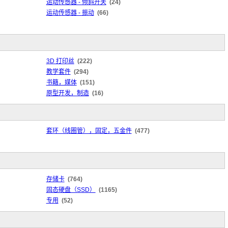
运动传感器 - 倾斜开关
(24)
运动传感器 - 振动
(66)
3D 打印丝
(222)
教学套件
(294)
书籍，媒体
(151)
原型开发，制造
(16)
套环（线圈管），固定，五金件
(477)
存储卡
(764)
固态硬盘（SSD）
(1165)
专用
(52)