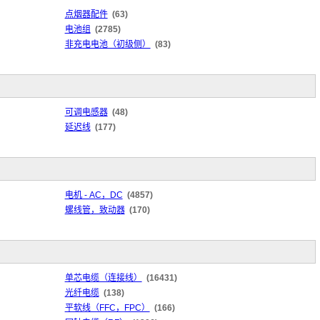
点烟器配件
(63)
电池组
(2785)
非充电电池（初级侧）
(83)
可调电感器
(48)
延迟线
(177)
电机 - AC，DC
(4857)
螺线管，致动器
(170)
单芯电缆（连接线）
(16431)
光纤电缆
(138)
平软线（FFC，FPC）
(166)