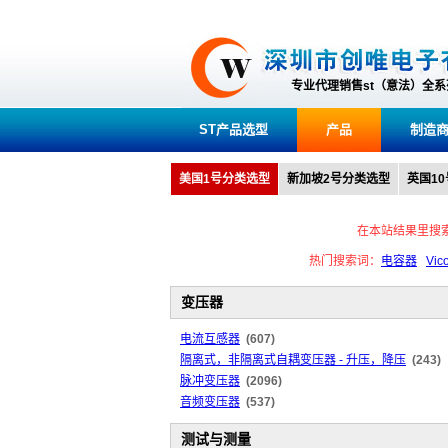
专业代理销售st（意法）全
ST产品选型
产品
制造
美国1号分类选型
新加坡2号分类选型
英国1
在本站结果里搜
热门搜索词：
电容器
Vic
变压器
电流互感器
(607)
隔离式，非隔离式自耦变压器 - 升压，降压
(243)
脉冲变压器
(2096)
音频变压器
(537)
测试与测量