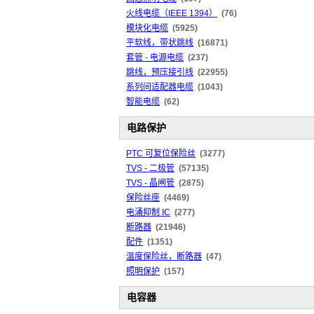
火线电缆（IEEE 1394）
(76)
模块化电缆
(5925)
平软线，带状跳线
(16871)
套管 - 电源电缆
(237)
跳线，预压接引线
(22955)
系列间适配器电缆
(1043)
智能电缆
(62)
电路保护
PTC 可复位保险丝
(3277)
TVS - 二极管
(57135)
TVS - 晶闸管
(2875)
保险丝座
(4469)
电涌抑制 IC
(277)
断路器
(21946)
配件
(1351)
温度保险丝，断路器
(47)
照明保护
(157)
电容器