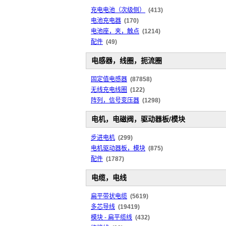
充电电池（次级侧）
(413)
电池充电器
(170)
电池座，夹，触点
(1214)
配件
(49)
电感器，线圈，扼流圈
固定值电感器
(87858)
无线充电线圈
(122)
阵列，信号变压器
(1298)
电机，电磁阀，驱动器板/模块
步进电机
(299)
电机驱动器板，模块
(875)
配件
(1787)
电缆，电线
扁平带状电缆
(5619)
多芯导线
(19419)
模块 - 扁平缆线
(432)