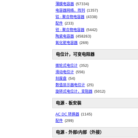
薄膜电容器
(57334)
电容器网络，阵列
(1357)
铝 - 聚合物电容器
(4338)
配件
(233)
钽 - 聚合物电容器
(5442)
陶瓷电容器
(458263)
氧化铌电容器
(269)
电位计，可变电阻器
拨轮式电位计
(352)
滑动电位计
(556)
刻度盘
(54)
数值显示器电位计
(25)
旋转式电位计，变阻器
(5012)
电源 - 板安装
AC DC 转换器
(1145)
配件
(299)
电源 - 外部/内部（外接）