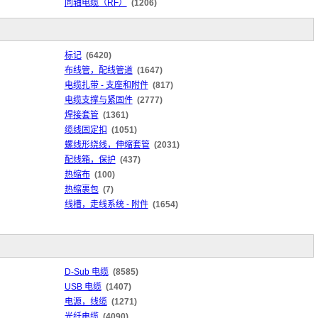
同轴电缆（RF）
(1206)
标记
(6420)
布线管，配线管道
(1647)
电缆扎带 - 支座和附件
(817)
电缆支撑与紧固件
(2777)
焊接套管
(1361)
缆线固定扣
(1051)
螺线形绕线，伸缩套管
(2031)
配线箱，保护
(437)
热缩布
(100)
热缩裹包
(7)
线槽，走线系统 - 附件
(1654)
D-Sub 电缆
(8585)
USB 电缆
(1407)
电源，线缆
(1271)
光纤电缆
(4090)