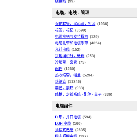
绕接线
(99)
电缆，电线 - 管理
保护软管，实心管，衬套
(1936)
标签，标记
(3599)
电缆拉柄与支持握柄
(129)
电缆扎带和电缆系带
(4854)
光纤电缆
(152)
接地编织线，微调
(253)
冷缩带，套管
(75)
配件
(1260)
热收缩套，帽盖
(5294)
热缩管
(11346)
套管，索环
(933)
线槽，走线系统 - 配件 - 盖子
(336)
电缆组件
D 形，并口电缆
(594)
LGH 电缆
(160)
插接式电缆
(2635)
固态照明电缆
(197)