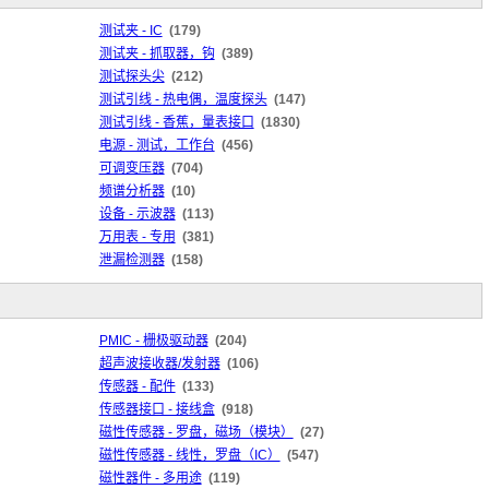
测试夹 - IC
(179)
测试夹 - 抓取器，钩
(389)
测试探头尖
(212)
测试引线 - 热电偶，温度探头
(147)
测试引线 - 香蕉，量表接口
(1830)
电源 - 测试，工作台
(456)
可调变压器
(704)
频谱分析器
(10)
设备 - 示波器
(113)
万用表 - 专用
(381)
泄漏检测器
(158)
PMIC - 栅极驱动器
(204)
超声波接收器/发射器
(106)
传感器 - 配件
(133)
传感器接口 - 接线盒
(918)
磁性传感器 - 罗盘，磁场（模块）
(27)
磁性传感器 - 线性，罗盘（IC）
(547)
磁性器件 - 多用途
(119)