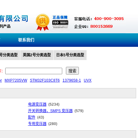
系列产品
商
联系我们
0号分类选型
英国2号分类选型
日本5号分类选型
索：
or
MXP7205VW
STM32F103C8T6
1379658-1
UVX
电源变压器
(5234)
开关转换器，SMPS 变压器
(579)
配件
(43)
专用变压器
(280)