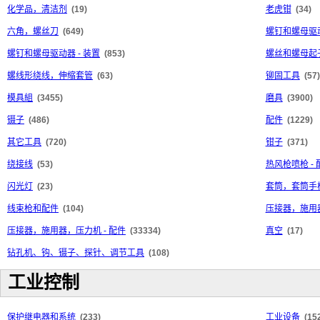
化学品，清洁剂
(19)
老虎钳
(34)
六角，螺丝刀
(649)
螺钉和螺母驱
螺钉和螺母驱动器 - 装置
(853)
螺丝和螺母起子
螺线形绕线，伸缩套管
(63)
铆固工具
(57)
模具組
(3455)
磨具
(3900)
镊子
(486)
配件
(1229)
其它工具
(720)
钳子
(371)
绕接线
(53)
热风枪喷枪 - 
闪光灯
(23)
套筒，套筒手
线束枪和配件
(104)
压接器，施用
压接器，施用器，压力机 - 配件
(33334)
真空
(17)
钻孔机、钩、镊子、探针、调节工具
(108)
工业控制
保护继电器和系统
(233)
工业设备
(15