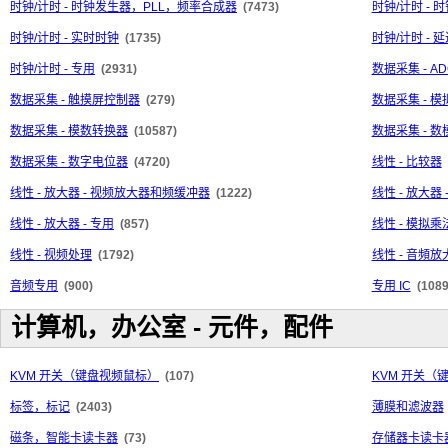
时钟/计时 - 时钟发生器，PLL，频率合成器
(7473)
时钟/计时 -
时钟/计时 - 实时时钟
(1735)
时钟/计时 - 
时钟/计时 - 专用
(2931)
数据采集 - AD
数据采集 - 触摸屏控制器
(279)
数据采集 - 
数据采集 - 模数转换器
(10587)
数据采集 - 
数据采集 - 数字电位器
(4720)
线性 - 比较器
线性 - 放大器 - 视频放大器和频缓冲器
(1222)
线性 - 放大
线性 - 放大器 - 专用
(857)
线性 - 模拟
线性 - 视频处理
(1792)
线性 - 音頻放
音频专用
(900)
专用 IC
(1089
计算机，办公室 - 元件，配件
KVM 开关（键盘视频鼠标）
(107)
KVM 开关（
标签，标记
(2403)
薄膜和滤波器
磁条，智能卡读卡器
(73)
存储器卡读卡