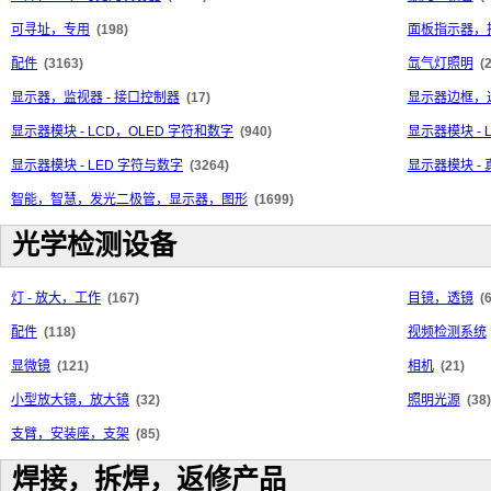
可寻址，专用
(198)
面板指示器，
配件
(3163)
氙气灯照明
(
显示器，监视器 - 接口控制器
(17)
显示器边框，
显示器模块 - LCD，OLED 字符和数字
(940)
显示器模块 - 
显示器模块 - LED 字符与数字
(3264)
显示器模块 -
智能，智慧，发光二极管，显示器，图形
(1699)
光学检测设备
灯 - 放大，工作
(167)
目镜，透镜
(
配件
(118)
视频检测系统
显微镜
(121)
相机
(21)
小型放大镜，放大镜
(32)
照明光源
(38)
支臂，安装座，支架
(85)
焊接，拆焊，返修产品