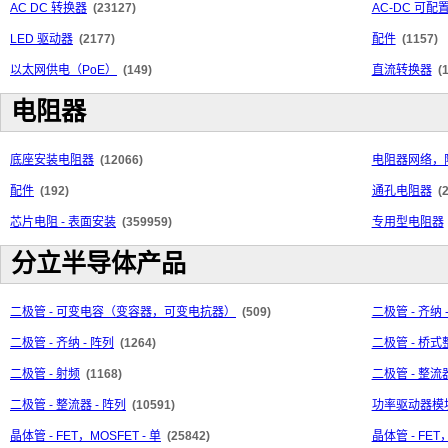
AC DC 转换器
(23127)
AC-DC 可
LED 驱动器
(2177)
配件
(1157)
以太网供电（PoE）
(149)
直流转换器
(
电阻器
底座安装电阻器
(12066)
电阻器网络，
配件
(192)
通孔电阻器
(
芯片电阻 - 表面安装
(359959)
专用型电阻器
分立半导体产品
二极管 - 可变电容（变容器，可变电抗器）
(509)
二极管 - 齐纳 
二极管 - 齐纳 - 阵列
(1264)
二极管 - 桥
二极管 - 射频
(1168)
二极管 - 整流器
二极管 - 整流器 - 阵列
(10591)
功率驱动器模
晶体管 - FET，MOSFET - 单
(25842)
晶体管 - FET