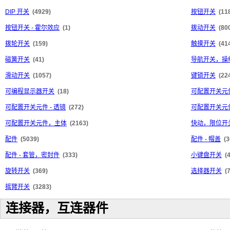
DIP 开关
(4929)
按钮开关
(11
按钮开关 - 霍尔效应
(1)
拨动开关
(80
拨轮开关
(159)
触摸开关
(41
磁簧开关
(41)
导航开关，操
滑动开关
(1057)
键锁开关
(22
可编程显示器开关
(18)
可配置开关元件
可配置开关元件 - 透镜
(272)
可配置开关元件
可配置开关元件，主体
(2163)
快动，限位开
配件
(5039)
配件 - 帽盖
(3
配件 - 套管，密封件
(333)
小键盘开关
(
旋转开关
(369)
选择器开关
(
摇臂开关
(3283)
连接器，互连器件