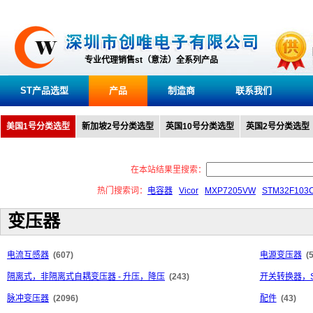
专业代理销售st（意法）全系列产品
ST产品选型
产品
制造商
联系我们
美国1号分类选型
新加坡2号分类选型
英国10号分类选型
英国2号分类选型
在本站结果里搜索：
热门搜索词：
电容器
Vicor
MXP7205VW
STM32F103
变压器
电流互感器
(607)
电源变压器
(
隔离式，非隔离式自耦变压器 - 升压，降压
(243)
开关转换器，S
脉冲变压器
(2096)
配件
(43)