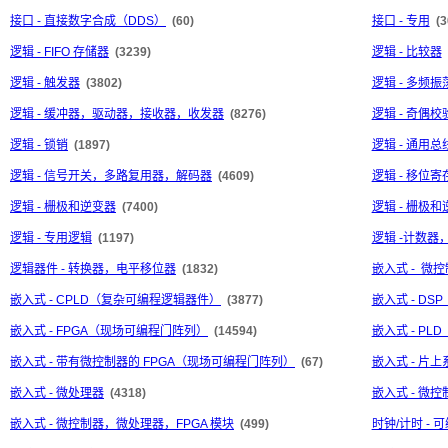
接口 - 直接数字合成（DDS）
(60)
接口 - 专用
(3
逻辑 - FIFO 存储器
(3239)
逻辑 - 比较器
逻辑 - 触发器
(3802)
逻辑 - 多频振
逻辑 - 缓冲器，驱动器，接收器，收发器
(8276)
逻辑 - 奇偶
逻辑 - 锁销
(1897)
逻辑 - 通用
逻辑 - 信号开关，多路复用器，解码器
(4609)
逻辑 - 移位寄
逻辑 - 栅极和逆变器
(7400)
逻辑 - 栅极和
逻辑 - 专用逻辑
(1197)
逻辑 -计数器
逻辑器件 - 转换器，电平移位器
(1832)
嵌入式 - 微控
嵌入式 - CPLD（复杂可编程逻辑器件）
(3877)
嵌入式 - D
嵌入式 - FPGA（现场可编程门阵列）
(14594)
嵌入式 - P
嵌入式 - 带有微控制器的 FPGA（现场可编程门阵列）
(67)
嵌入式 - 片上系
嵌入式 - 微处理器
(4318)
嵌入式 - 微控
嵌入式 - 微控制器，微处理器，FPGA 模块
(499)
时钟/计时 -