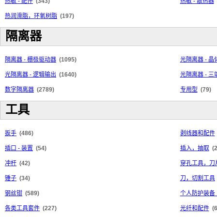
热敏 - 配件
(343)
热敏 - 散热器
热润滑脂，环氧树脂
(197)
隔离器
隔离器 - 栅极驱动器
(1095)
光隔离器 - 
光隔离器 - 逻辑输出
(1640)
光隔离器 - 
数字隔离器
(2789)
专用型
(79)
工具
扳手
(486)
剥线器和配件
插口 - 装置
(54)
插入，抽取
(
冲杆
(42)
穿孔工具，刀
锤子
(34)
刀，切割工具
钢丝钳
(589)
个人防护装备（
各类工具套件
(227)
光纤和配件
(