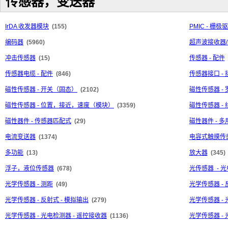
传感器，变送器
IrDA 收发器模块
(155)
PMIC - 栅极
编码器
(5960)
超声波接收器
冲击传感器
(15)
传感器 - 配件
传感器电缆 - 配件
(846)
传感器接口 -
磁性传感器 - 开关（固态）
(2102)
磁性传感器 -
磁性传感器 - 位置，接近，速度（模块）
(3359)
磁性传感器 -
磁性器件 - 传感器匹配式
(29)
磁性器件 - 多
电流变送器
(1374)
电容式触摸传感
多功能
(13)
放大器
(345)
浮子，液位传感器
(678)
光传感器 - 
光学传感器 - 测距
(49)
光学传感器 - 
光学传感器 - 反射式 - 模拟输出
(279)
光学传感器 - 
光学传感器 - 光电检测器 - 遥控接收器
(1136)
光学传感器 - 