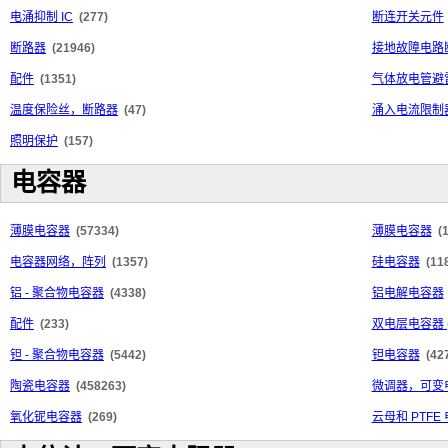
电涌抑制 IC
(277)
断连开关元件
断路器
(21946)
接地故障电路断
配件
(1351)
气体放电管避
温度保险丝，断路器
(47)
涌入电流限制器
照明保护
(157)
电容器
薄膜电容器
(57334)
薄膜电容器
(
电容器网络，阵列
(1357)
硅电容器
(11
铝 - 聚合物电容器
(4338)
铝电解电容器
配件
(233)
双电层电容器 
钽 - 聚合物电容器
(5442)
钽电容器
(42
陶瓷电容器
(458263)
微调器，可变
氧化铌电容器
(269)
云母和 PTFE