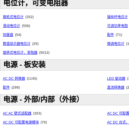
电位计，可变电阻器
拨轮式电位计
(352)
操纵杆电位计
滑动电位计
(556)
可调功率电阻
刻度盘
(54)
配件
(71)
数值显示器电位计
(25)
微调电位计
(
旋转式电位计，变阻器
(5012)
电源 - 板安装
AC DC 转换器
(1145)
LED 驱动器
(
配件
(299)
直流转换器
(
电源 - 外部/内部（外接）
AC AC 壁式适配器
(303)
AC DC 可
AC DC 可配置电源模块
(70)
AC DC 台