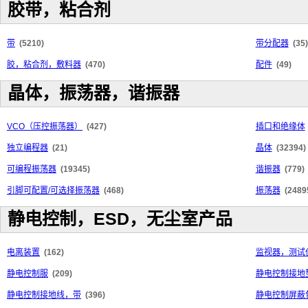
胶带，粘合剂
带
(5210)
带分配器
(35)
胶，粘合剂，敷料器
(470)
配件
(49)
晶体，振荡器，谐振器
VCO（压控振荡器）
(427)
插口和绝缘体
独立编程器
(21)
晶体
(32394)
可编程振荡器
(19345)
谐振器
(779)
引脚可配置/可选择振荡器
(468)
振荡器
(2489
静电控制，ESD，无尘室产品
电离装置
(162)
监视器，测试
静电控制服
(209)
静电控制接地
静电控制接地线，带
(396)
静电控制屏蔽