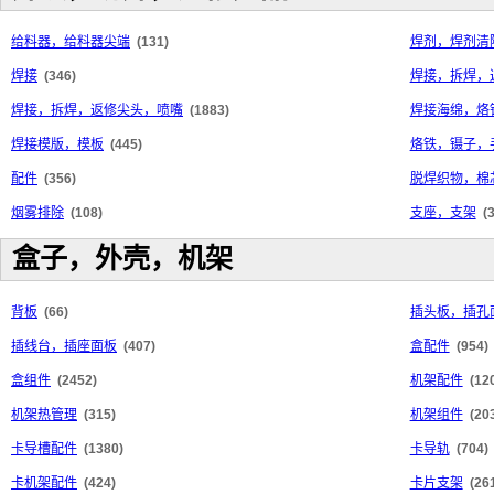
给料器，给料器尖端
(131)
焊剂，焊剂清
焊接
(346)
焊接，拆焊，
焊接，拆焊，返修尖头，喷嘴
(1883)
焊接海绵，烙
焊接模版，模板
(445)
烙铁，镊子，
配件
(356)
脱焊织物，棉
烟雾排除
(108)
支座，支架
(
盒子，外壳，机架
背板
(66)
插头板，插孔
插线台，插座面板
(407)
盒配件
(954)
盒组件
(2452)
机架配件
(12
机架热管理
(315)
机架组件
(20
卡导槽配件
(1380)
卡导轨
(704)
卡机架配件
(424)
卡片支架
(26