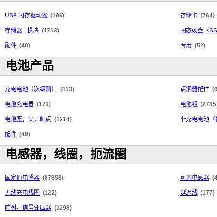
USB 闪存驱动器
(196)
存储卡
(764)
存储器 - 模块
(1713)
固态硬盘（SS
配件
(40)
专用
(52)
电池产品
充电电池（次级侧）
(413)
点烟器配件
(
电池充电器
(170)
电池组
(2785
电池座，夹，触点
(1214)
非充电电池（
配件
(49)
电感器，线圈，扼流圈
固定值电感器
(87858)
可调电感器
(
无线充电线圈
(122)
延迟线
(177)
阵列，信号变压器
(1298)