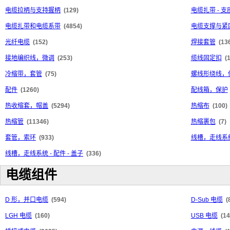
电缆拉柄与支持握柄
(129)
电缆扎带 - 
电缆扎带和电缆系带
(4854)
电缆支撑与紧
光纤电缆
(152)
焊接套管
(13
接地编织线，微调
(253)
缆线固定扣
(
冷缩带，套管
(75)
螺线形绕线，
配件
(1260)
配线箱，保护
热收缩套，帽盖
(5294)
热缩布
(100)
热缩管
(11346)
热缩裹包
(7)
套管，索环
(933)
线槽，走线系统
线槽，走线系统 - 配件 - 盖子
(336)
电缆组件
D 形，并口电缆
(594)
D-Sub 电缆
(
LGH 电缆
(160)
USB 电缆
(14