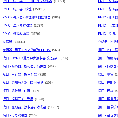
PMIC - 稳压器 - DC DC 开关稳压器
(13853)
PMIC - 稳压
PMIC - 稳压器 - 线性
(35899)
PMIC - 稳压器
PMIC - 稳压器 - 线性稳压器控制器
(186)
PMIC - 稳压器
PMIC - 显示器驱动器
(1037)
PMIC - 以
PMIC - 栅极驱动器
(4570)
PMIC - 照
存储器
(33841)
存储器 - 控制
存储器 - 用于 FPGA 的配置 PROM
(563)
接口 - I/O 扩
接口 - UART（通用异步接收器/发送器）
(956)
接口 - 编解码
接口 - 编码器，解码器，转换器
(402)
接口 - 传感
接口 - 串行器，解串行器
(719)
接口 - 电信
(2
接口 - 调制解调器 - IC 和模块
(206)
接口 - 控制器
接口 - 滤波器 - 有源
(747)
接口 - 模块
(4
接口 - 模拟开关 - 专用
(1628)
接口 - 模拟
接口 - 驱动器，接收器，收发器
(11237)
接口 - 信号
接口 - 信号终端器
(235)
接口 - 语音