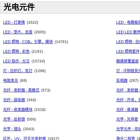
光电元件
LED - 灯更换
(1022)
LED - 电
LED - 垫片，支座
(2605)
LED LED 
LED 照明 - COB，引擎，模块
(14781)
LED 照明 - 
LED 照明 - 彩色
(2191)
LED 照明套件
LED 指示 - 分立
(15724)
触摸屏覆盖层
灯 - 白炽灯，氖灯
(1296)
灯 - 冷阴极荧
电致发光
(69)
反相器
(287)
光纤 - 发射器 - 离散式
(573)
光纤 - 发射器
光纤 - 接收器
(344)
光纤 - 开关
光纤 - 收发器模块
(1518)
光纤 - 衰减器
光学 - 反射镜
(500)
光学 - 光导管
光学 - 镜头
(3043)
光学元件 - 
红外，UV，可见光发射器
(1917)
激光二极管
(