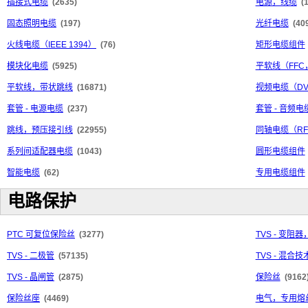
插接式电缆
(2635)
电源，线缆
(
固态照明电缆
(197)
光纤电缆
(40
火线电缆（IEEE 1394）
(76)
矩形电缆组件
模块化电缆
(5925)
平软线（FFC
平软线，带状跳线
(16871)
视频电缆（DV
套管 - 电源电缆
(237)
套管 - 音频电
跳线，预压接引线
(22955)
同轴电缆（R
系列间适配器电缆
(1043)
圆形电缆组件
智能电缆
(62)
专用电缆组件
电路保护
PTC 可复位保险丝
(3277)
TVS - 变阻器
TVS - 二极管
(57135)
TVS - 混合技
TVS - 晶闸管
(2875)
保险丝
(9162
保险丝座
(4469)
电气，专用熔