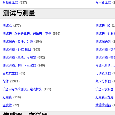
音频变压器
(537)
专用变压器
(
测试与测量
测试点
(277)
测试夹 - IC
(1
测试夹 - 短头鳄鱼夹，鳄鱼夹，重型
(576)
测试夹 - 抓
测试探头 - 套件，分类
(154)
测试探头尖
(
测试引线 - BNC 接口
(303)
测试引线 - 
测试引线 - 跳线，专用型
(692)
测试引线 - 
测试引线，探针 - 示波器
(249)
电源 - 测试
函数发生器
(65)
可调变压器
(
配件
(1321)
频谱分析器
(
设备 - 电气检测仪，电流探头
(151)
设备 - 示波器
万用表
(116)
万用表 - 专用
温度计
(72)
泄漏检测器
(