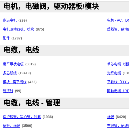
电机，电磁阀，驱动器板/模块
步进电机
(299)
电机 - AC，D
电机驱动器板，模块
(875)
螺线管，致动
配件
(1787)
电缆，电线
扁平带状电缆
(5619)
单芯电缆（连
多芯导线
(19419)
光纤电缆
(13
模块 - 扁平缆线
(432)
平软线（FFC
绕接线
(99)
同轴电缆（R
电缆，电线 - 管理
保护软管，实心管，衬套
(1936)
标记
(6420)
标签，标记
(3599)
布线管，配线