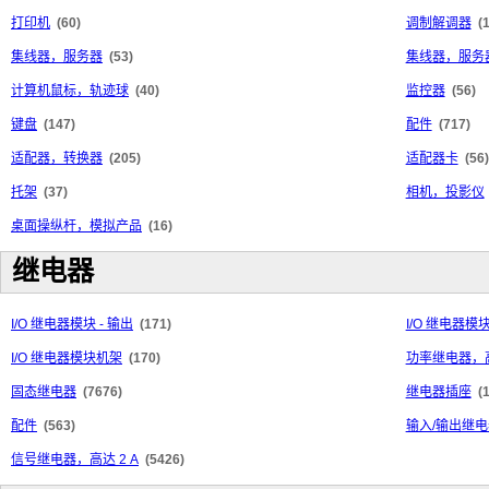
打印机
(60)
调制解调器
(
集线器，服务器
(53)
集线器，服务
计算机鼠标，轨迹球
(40)
监控器
(56)
键盘
(147)
配件
(717)
适配器，转换器
(205)
适配器卡
(56)
托架
(37)
相机，投影仪
桌面操纵杆，模拟产品
(16)
继电器
I/O 继电器模块 - 输出
(171)
I/O 继电器模块
I/O 继电器模块机架
(170)
功率继电器，高
固态继电器
(7676)
继电器插座
(
配件
(563)
输入/输出继电
信号继电器，高达 2 A
(5426)