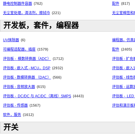
静电控制器件容器
(762)
配件
(817)
无尘室处理，清洁剂，擦拭巾
(221)
无尘室棉签和
开发板，套件，编程器
UV抹除器
(6)
编程器，仿真
可编程适配器，插座
(1579)
配件
(2405)
评估板 - 模数转换器（ADC）
(1712)
评估板 - 扩充
评估板 - 嵌入式 - MCU，DSP
(2932)
评估板 - 嵌入
评估板 - 数模转换器 （DAC）
(566)
评估板 - 线
评估板 - 音频放大器
(615)
评估板 - 运
评估板 - DC/DC 与 AC/DC（离线）SMPS
(4443)
评估板 - LE
评估板 - 传感器
(1567)
评估和演示板
软件，服务
(1612)
开关